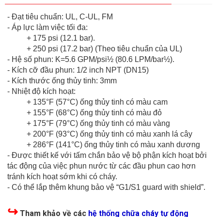
- Đạt tiêu chuẩn: UL, C-UL, FM
- Áp lực làm việc tối đa:
+ 175 psi (12.1 bar).
+ 250 psi (17.2 bar) (Theo tiêu chuẩn của UL)
- Hệ số phun: K=5.6 GPM/psi½ (80.6 LPM/bar½).
- Kích cỡ đầu phun: 1/2 inch NPT (DN15)
- Kích thước ống thủy tinh: 3mm
- Nhiệt độ kích hoạt:
+ 135°F (57°C) ống thủy tinh có màu cam
+ 155°F (68°C) ống thủy tinh có màu đỏ
+ 175°F (79°C) ống thủy tinh có màu vàng
+ 200°F (93°C) ống thủy tinh có màu xanh lá cây
+ 286°F (141°C) ống thủy tinh có màu xanh dương
- Được thiết kế với tấm chắn bảo vệ bộ phận kích hoạt bởi
tác động của việc phun nước từ các đầu phun cao hơn
tránh kích hoạt sớm khi có cháy.
- Có thể lắp thêm khung bảo vệ “G1/S1 guard with shield”.
↪
Tham khảo về các
hệ thống chữa cháy tự động