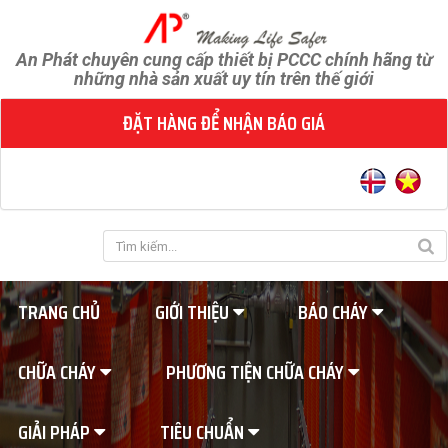
An Phát chuyên cung cấp thiết bị PCCC chính hãng từ
những nhà sản xuất uy tín trên thế giới
ĐẶT HÀNG ĐỂ NHẬN BÁO GIÁ
TRANG CHỦ
GIỚI THIỆU
BÁO CHÁY
CHỮA CHÁY
PHƯƠNG TIỆN CHỮA CHÁY
GIẢI PHÁP
TIÊU CHUẨN