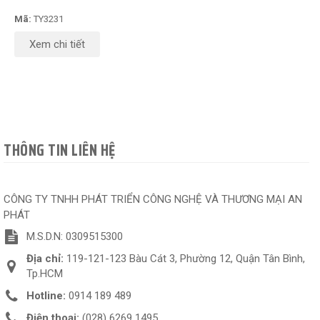
Mã:
TY3231
Xem chi tiết
THÔNG TIN LIÊN HỆ
CÔNG TY TNHH PHÁT TRIỂN CÔNG NGHỆ VÀ THƯƠNG MẠI AN
PHÁT
M.S.D.N: 0309515300
Địa chỉ:
119-121-123 Bàu Cát 3, Phường 12, Quận Tân Bình,
Tp.HCM
Hotline:
0914 189 489
Điện thoại:
(028) 6269 1495