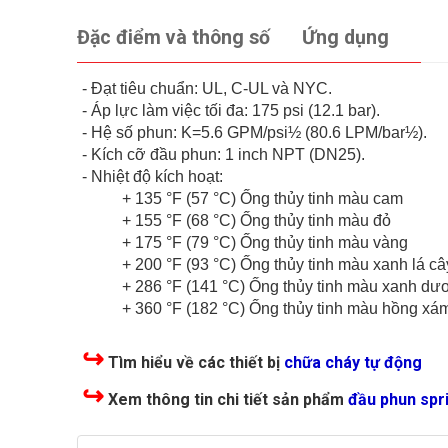
Đặc điểm và thông số
Ứng dụng
- Đạt tiêu chuẩn: UL, C-UL và NYC.
- Áp lực làm việc tối đa: 175 psi (12.1 bar).
- Hệ số phun: K=5.6 GPM/psi½ (80.6 LPM/bar½).
- Kích cỡ đầu phun: 1 inch NPT (DN25).
- Nhiệt độ kích hoạt:
+ 135 °F (57 °C) Ống thủy tinh màu cam
+ 155 °F (68 °C) Ống thủy tinh màu đỏ
+ 175 °F (79 °C) Ống thủy tinh màu vàng
+ 200 °F (93 °C) Ống thủy tinh màu xanh lá câ
+ 286 °F (141 °C) Ống thủy tinh màu xanh dư
+ 360 °F (182 °C) Ống thủy tinh màu hồng xá
↪
Tìm hiểu về các thiết bị
chữa cháy tự động
↪
Xem thông tin chi tiết sản phẩm
đầu phun spr