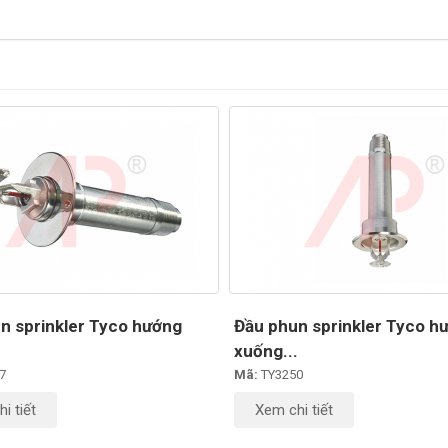
n sprinkler Tyco hướng
Đầu phun sprinkler Tyco h
.
xuống...
7
Mã:
TY3250
i tiết
Xem chi tiết