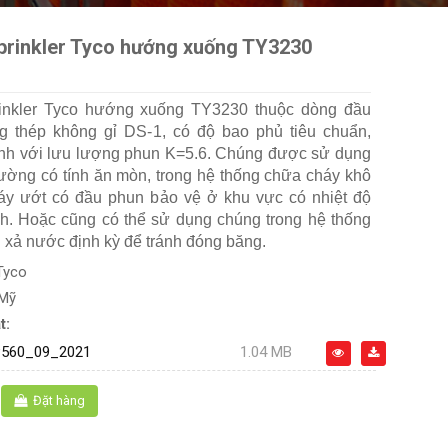
prinkler Tyco hướng xuống TY3230
inkler Tyco hướng xuống TY3230 thuộc dòng đầu
g thép không gỉ DS-1, có độ bao phủ tiêu chuẩn,
nh với lưu lượng phun K=5.6. Chúng được sử dụng
rường có tính ăn mòn, trong hệ thống chữa cháy khô
áy ướt có đầu phun bảo vệ ở khu vực có nhiệt độ
nh. Hoặc cũng có thể sử dụng chúng trong hệ thống
 xả nước định kỳ để tránh đóng băng.
Tyco
 Mỹ
t:
560_09_2021
1.04 MB
Đặt hàng