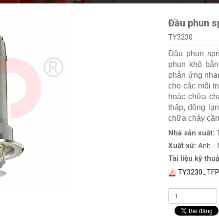
Đầu phun s
TY3230
Đầu phun spr
phun khô bằn
phản ứng nha
cho các môi t
hoặc chữa ch
thấp, đông lạ
chữa cháy cần
Nhà sản xuất:
Xuất xứ:
Anh -
Tài liệu kỹ thuậ
TY3230_TFP