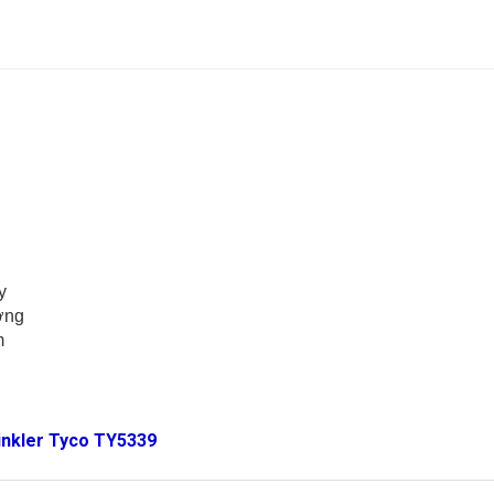
y
ơng
m
inkler Tyco TY5339