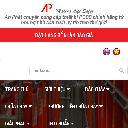
An Phát chuyên cung cấp thiết bị PCCC chính hãng từ
những nhà sản xuất uy tín trên thế giới
ĐẶT HÀNG ĐỂ NHẬN BÁO GIÁ
TRANG CHỦ
GIỚI THIỆU
BÁO CHÁY
CHỮA CHÁY
PHƯƠNG TIỆN CHỮA CHÁY
GIẢI PHÁP
TIÊU CHUẨN