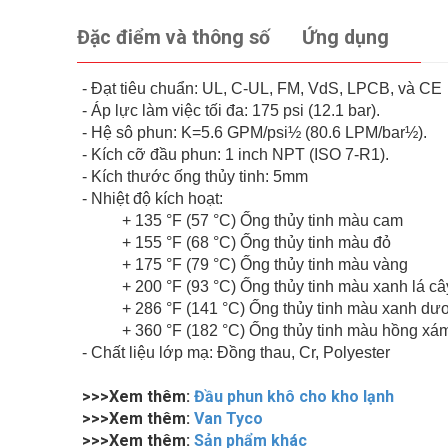
Đặc điểm và thông số
Ứng dụng
- Đạt tiêu chuẩn: UL, C-UL, FM, VdS, LPCB, và CE
- Áp lực làm việc tối đa: 175 psi (12.1 bar).
- Hệ sô phun: K=5.6 GPM/psi½ (80.6 LPM/bar½).
- Kích cỡ đầu phun: 1 inch NPT (ISO 7-R1).
- Kích thước ống thủy tinh: 5mm
- Nhiệt độ kích hoạt:
+ 135 °F (57 °C) Ống thủy tinh màu cam
+ 155 °F (68 °C) Ống thủy tinh màu đỏ
+ 175 °F (79 °C) Ống thủy tinh màu vàng
+ 200 °F (93 °C) Ống thủy tinh màu xanh lá câ
+ 286 °F (141 °C) Ống thủy tinh màu xanh dư
+ 360 °F (182 °C) Ống thủy tinh màu hồng xá
- Chất liệu lớp mạ: Đồng thau, Cr, Polyester
>>>Xem thêm:
Đầu phun khô cho kho lạnh
>>>Xem thêm:
Van Tyco
>>>Xem thêm:
Sản phẩm khác