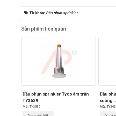
Từ khóa:
Đầu phun sprinkler
Sản phẩm liên quan
Đầu phun sprinkler Tyco âm trần
Đầu phu
TY3539
xuống..
Mã:
TY3539
Mã:
TY393
Xem chi tiết
Xem ch