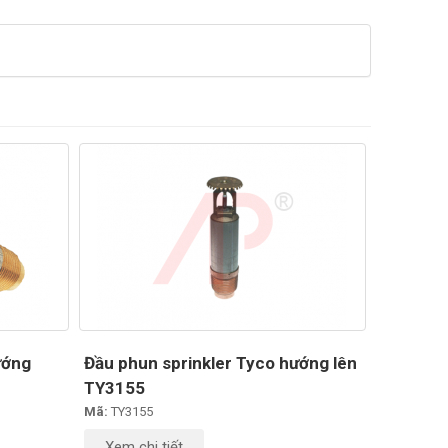
ướng
Đầu phun sprinkler Tyco hướng lên
TY3155
Mã:
TY3155
Xem chi tiết