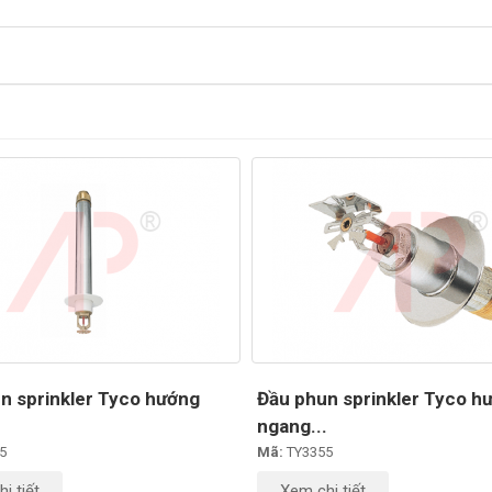
n sprinkler Tyco hướng
Đầu phun sprinkler Tyco h
.
ngang...
5
Mã:
TY3355
i tiết
Xem chi tiết