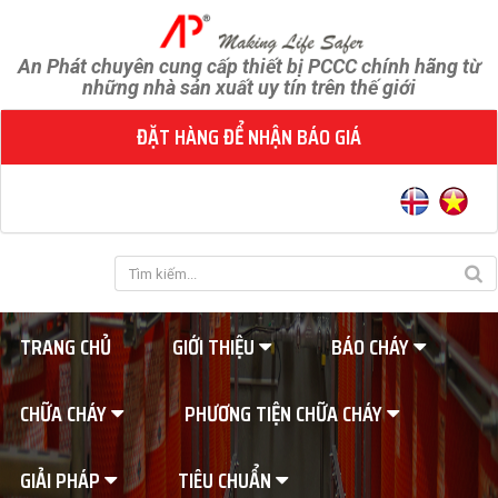
An Phát chuyên cung cấp thiết bị PCCC chính hãng từ
những nhà sản xuất uy tín trên thế giới
ĐẶT HÀNG ĐỂ NHẬN BÁO GIÁ
TRANG CHỦ
GIỚI THIỆU
BÁO CHÁY
CHỮA CHÁY
PHƯƠNG TIỆN CHỮA CHÁY
GIẢI PHÁP
TIÊU CHUẨN