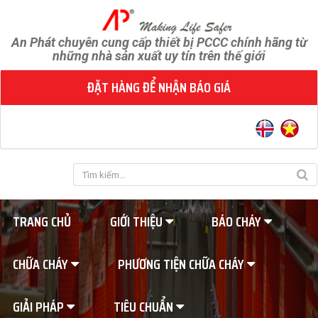
An Phát chuyên cung cấp thiết bị PCCC chính hãng từ
những nhà sản xuất uy tín trên thế giới
ĐẶT HÀNG ĐỂ NHẬN BÁO GIÁ
TRANG CHỦ
GIỚI THIỆU
BÁO CHÁY
CHỮA CHÁY
PHƯƠNG TIỆN CHỮA CHÁY
GIẢI PHÁP
TIÊU CHUẨN