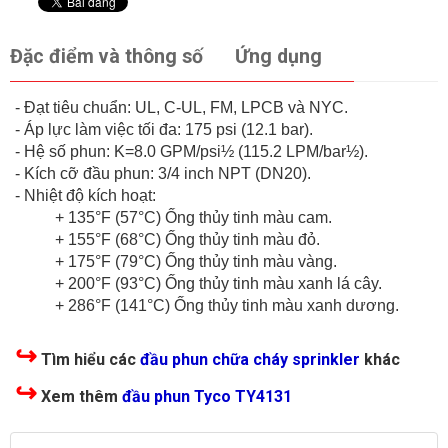
Đặc điểm và thông số
Ứng dụng
- Đạt tiêu chuẩn: UL, C-UL, FM, LPCB và NYC.
- Áp lực làm việc tối đa: 175 psi (12.1 bar).
- Hệ số phun: K=8.0 GPM/psi½ (115.2 LPM/bar½).
- Kích cỡ đầu phun: 3/4 inch NPT (DN20).
- Nhiệt độ kích hoạt:
+ 135°F (57°C) Ống thủy tinh màu cam.
+ 155°F (68°C) Ống thủy tinh màu đỏ.
+ 175°F (79°C) Ống thủy tinh màu vàng.
+ 200°F (93°C) Ống thủy tinh màu xanh lá cây.
+ 286°F (141°C) Ống thủy tinh màu xanh dương.
↪
Tìm hiểu các
đầu phun chữa cháy sprinkler
khác
↪
Xem thêm
đầu phun Tyco TY4131