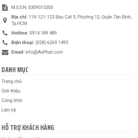
M.S.D.N: 0309515300
Địa chỉ:
119-121-123 Bàu Cát 3, Phường 12, Quận Tân Bình,
Tp.HCM
Hotline:
0914 189 489
Điện thoại:
(028) 6269 1495
Email:
info@AnPhat.com
DANH MỤC
Trang chủ
Giới thiệu
Công trình
Liên hệ
HỖ TRỢ KHÁCH HÀNG