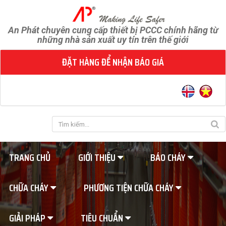
An Phát chuyên cung cấp thiết bị PCCC chính hãng từ
những nhà sản xuất uy tín trên thế giới
ĐẶT HÀNG ĐỂ NHẬN BÁO GIÁ
TRANG CHỦ
GIỚI THIỆU
BÁO CHÁY
CHỮA CHÁY
PHƯƠNG TIỆN CHỮA CHÁY
GIẢI PHÁP
TIÊU CHUẨN