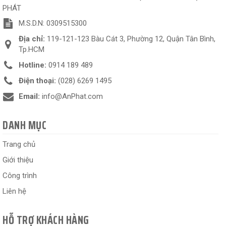
PHÁT
M.S.D.N: 0309515300
Địa chỉ:
119-121-123 Bàu Cát 3, Phường 12, Quận Tân Bình,
Tp.HCM
Hotline:
0914 189 489
Điện thoại:
(028) 6269 1495
Email:
info@AnPhat.com
DANH MỤC
Trang chủ
Giới thiệu
Công trình
Liên hệ
HỖ TRỢ KHÁCH HÀNG