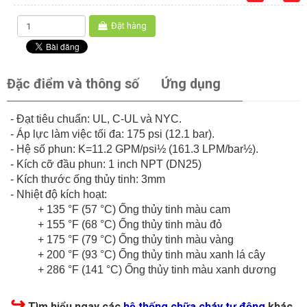
Đặt hàng
Đặc điểm và thông số
Ứng dụng
- Đạt tiêu chuẩn: UL, C-UL và NYC.
- Áp lực làm việc tối đa: 175 psi (12.1 bar).
- Hệ số phun: K=11.2 GPM/psi½ (161.3 LPM/bar½).
- Kích cỡ đầu phun: 1 inch NPT (DN25)
- Kích thước ống thủy tinh: 3mm
- Nhiệt độ kích hoạt:
+ 135 °F (57 °C) Ống thủy tinh màu cam
+ 155 °F (68 °C) Ống thủy tinh màu đỏ
+ 175 °F (79 °C) Ống thủy tinh màu vàng
+ 200 °F (93 °C) Ống thủy tinh màu xanh lá cây
+ 286 °F (141 °C) Ống thủy tinh màu xanh dương
↪
Tìm hiểu ngay các
hệ thống chữa cháy tự động
khác