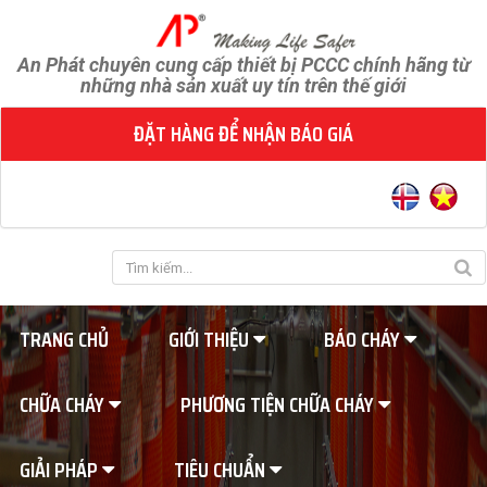
An Phát chuyên cung cấp thiết bị PCCC chính hãng từ
những nhà sản xuất uy tín trên thế giới
ĐẶT HÀNG ĐỂ NHẬN BÁO GIÁ
TRANG CHỦ
GIỚI THIỆU
BÁO CHÁY
CHỮA CHÁY
PHƯƠNG TIỆN CHỮA CHÁY
GIẢI PHÁP
TIÊU CHUẨN