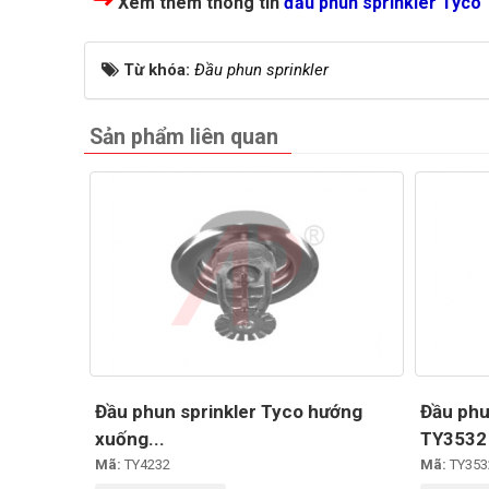
Xem thêm thông tin
đầu phun sprinkler Tyco
Từ khóa:
Đầu phun sprinkler
Sản phẩm liên quan
Đầu phun sprinkler Tyco hướng
Đầu phu
xuống...
TY3532
Mã:
TY4232
Mã:
TY353