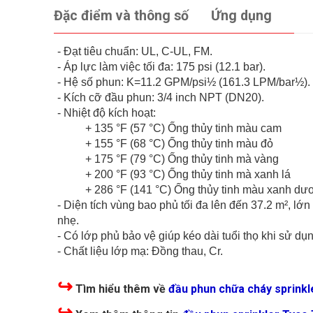
Đặc điểm và thông số
Ứng dụng
- Đạt tiêu chuẩn: UL, C-UL, FM.
- Áp lực làm việc tối đa: 175 psi (12.1 bar).
- Hệ số phun: K=11.2 GPM/psi½ (161.3 LPM/bar½).
- Kích cỡ đầu phun: 3/4 inch NPT (DN20).
- Nhiệt độ kích hoạt:
+ 135 °F (57 °C) Ống thủy tinh màu cam
+ 155 °F (68 °C) Ống thủy tinh màu đỏ
+ 175 °F (79 °C) Ống thủy tinh mà vàng
+ 200 °F (93 °C) Ống thủy tinh mà xanh lá
+ 286 °F (141 °C) Ống thủy tinh màu xanh dư
- Diện tích vùng bao phủ tối đa lên đến 37.2 m², 
nhẹ.
- Có lớp phủ bảo vệ giúp kéo dài tuổi thọ khi sử d
- Chất liệu lớp mạ: Đồng thau, Cr.
↪
Tìm hiểu thêm về
đầu phun chữa cháy sprinkl
↪