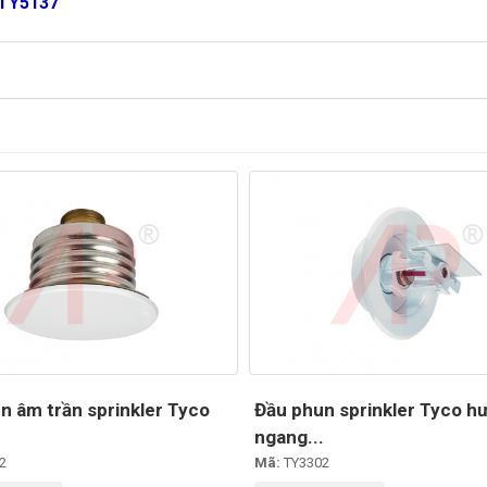
 TY5137
n âm trần sprinkler Tyco
Đầu phun sprinkler Tyco h
ngang...
2
Mã:
TY3302