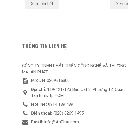
Xem chi tiết
Xem ch
THÔNG TIN LIÊN HỆ
CÔNG TY TNHH PHÁT TRIỂN CÔNG NGHỆ VÀ THƯƠNG
MẠI AN PHÁT
M.S.D.N: 0309515300
Địa chỉ:
119-121-123 Bàu Cát 3, Phường 12, Quận
Tân Bình, Tp.HCM
Hotline:
0914 189 489
Điện thoại:
(028) 6269 1495
Email:
info@AnPhat.com