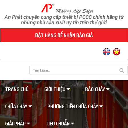
An Phát chuyên cung cấp thiết bị PCCC chính hãng từ
những nhà sản xuất uy tín trên thế giới
ĐẶT HÀNG ĐỂ NHẬN BÁO GIÁ
TRANG CHỦ
GIỚI THIỆU
BÁO CHÁY
CHỮA CHÁY
PHƯƠNG TIỆN CHỮA CHÁY
GIẢI PHÁP
TIÊU CHUẨN