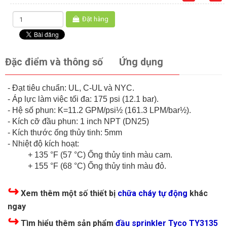
Đặt hàng
Đặc điểm và thông số
Ứng dụng
- Đạt tiêu chuẩn: UL, C-UL và NYC.
- Áp lực làm việc tối đa: 175 psi (12.1 bar).
- Hệ số phun: K=11.2 GPM/psi½ (161.3 LPM/bar½).
- Kích cỡ đầu phun: 1 inch NPT (DN25)
- Kích thước ống thủy tinh: 5mm
- Nhiệt độ kích hoạt:
+ 135 °F (57 °C) Ống thủy tinh màu cam.
+ 155 °F (68 °C) Ống thủy tinh màu đỏ.
↪
Xem thêm một số thiết bị
chữa cháy tự động
khác
ngay
↪
Tìm hiểu thêm sản phẩm
đầu sprinkler Tyco TY3135