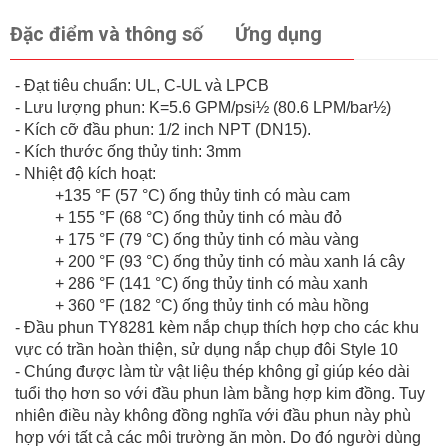
Đặc điểm và thông số
Ứng dụng
- Đạt tiêu chuẩn: UL, C-UL và LPCB
- Lưu lượng phun: K=5.6 GPM/psi½ (80.6 LPM/bar½)
- Kích cỡ đầu phun: 1/2 inch NPT (DN15).
- Kích thước ống thủy tinh: 3mm
- Nhiệt độ kích hoạt:
+135 °F (57 °C) ống thủy tinh có màu cam
+ 155 °F (68 °C) ống thủy tinh có màu đỏ
+ 175 °F (79 °C) ống thủy tinh có màu vàng
+ 200 °F (93 °C) ống thủy tinh có màu xanh lá cây
+ 286 °F (141 °C) ống thủy tinh có màu xanh
+ 360 °F (182 °C) ống thủy tinh có màu hồng
- Đầu phun TY8281 kèm nắp chụp thích hợp cho các khu
vực có trần hoàn thiện, sử dụng nắp chụp đôi Style 10
- Chúng được làm từ vật liệu thép không gỉ giúp kéo dài
tuổi thọ hơn so với đầu phun làm bằng hợp kim đồng. Tuy
nhiên điều này không đồng nghĩa với đầu phun này phù
hợp với tất cả các môi trường ăn mòn. Do đó người dùng