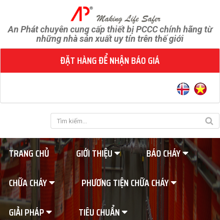
An Phát chuyên cung cấp thiết bị PCCC chính hãng từ
những nhà sản xuất uy tín trên thế giới
ĐẶT HÀNG ĐỂ NHẬN BÁO GIÁ
TRANG CHỦ
GIỚI THIỆU
BÁO CHÁY
CHỮA CHÁY
PHƯƠNG TIỆN CHỮA CHÁY
GIẢI PHÁP
TIÊU CHUẨN