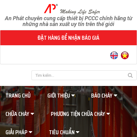
An Phát chuyên cung cấp thiết bị PCCC chính hãng từ
những nhà sản xuất uy tín trên thế giới
ĐẶT HÀNG ĐỂ NHẬN BÁO GIÁ
TRANG CHỦ
GIỚI THIỆU
BÁO CHÁY
CHỮA CHÁY
PHƯƠNG TIỆN CHỮA CHÁY
GIẢI PHÁP
TIÊU CHUẨN