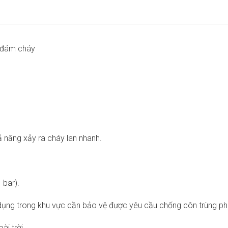
t đám cháy
ả năng xảy ra cháy lan nhanh.
 bar).
dụng trong khu vực cần bảo vệ được yêu cầu chống côn trùng phá
ài trời