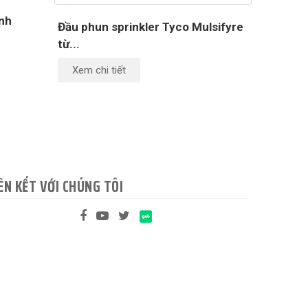
ịnh
Đầu phun sprinkler Tyco Mulsifyre
từ...
Xem chi tiết
ÊN KẾT VỚI CHÚNG TÔI