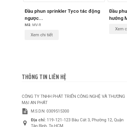
Đầu phun sprinkler Tyco tác động
Đầu phu
ngược...
hướng 
Mã:
MV-R
Xem ch
Xem chi tiết
THÔNG TIN LIÊN HỆ
CÔNG TY TNHH PHÁT TRIỂN CÔNG NGHỆ VÀ THƯƠNG
MẠI AN PHÁT
M.S.D.N: 0309515300
Địa chỉ:
119-121-123 Bàu Cát 3, Phường 12, Quận
Tân Bình, Tp.HCM