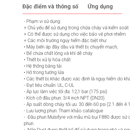
Đặc điểm và thông số
Ứng dụng
- Phạm vi sử dụng:
+ Chủ yếu để sử dụng trong chữa cháy và kiểm soá
+ Có thể được sử dụng cho việc bảo vệ phơi nhiễm.
+ Các môi trường nguy hiểm đặc biệt như:
• Máy biến áp đầy dầu và thiết bị chuyển mạch,
• Bể chứa chất lỏng và khí dễ cháy
• Thiết bị xử lý hóa chất
• Hệ thống băng tải
• Hở trong tường lửa
• Các thiết bị khác được xác định là nguy hiểm do kh
- Đạt tiêu chuẩn: UL, C-UL
- Áp lực làm việc tối đa: 12,1 bar (175 psi)
- Kích cỡ đầu phun: 3/4 inch NPT (DN20).
- Áp suất dòng chảy tối ưu: 30 đến 60 psi (2.1 đến 4.1
- Lưu lượng phun: Tham khảo catalogue
- Đầu phun Mulsifyre với mẫu mũ bụi F880 được sử 
phun.
- Nắp Dust được thiết kế để sử dụng trong nhà và ngo