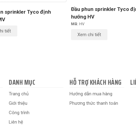
Đầu phun sprinkler Tyco đ
n sprinkler Tyco định
hướng HV
MV
Mã:
HV
i tiết
Xem chi tiết
DANH MỤC
HỖ TRỢ KHÁCH HÀNG
LI
Trang chủ
Hướng dẫn mua hàng
Giới thiệu
Phương thức thanh toán
Công trình
Liên hệ