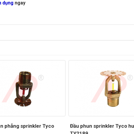
n dụng
ngay
n phẳng sprinkler Tyco
Đầu phun sprinkler Tyco h
.
TY2189