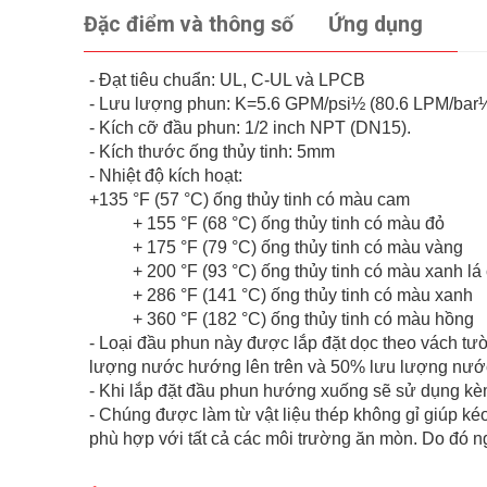
Đặc điểm và thông số
Ứng dụng
- Đạt tiêu chuẩn: UL, C-UL và LPCB
- Lưu lượng phun: K=5.6 GPM/psi½ (80.6 LPM/bar
- Kích cỡ đầu phun: 1/2 inch NPT (DN15).
- Kích thước ống thủy tinh: 5mm
- Nhiệt độ kích hoạt:
+135 °F (57 °C) ống thủy tinh có màu cam
+ 155 °F (68 °C) ống thủy tinh có màu đỏ
+ 175 °F (79 °C) ống thủy tinh có màu vàng
+ 200 °F (93 °C) ống thủy tinh có màu xanh lá
+ 286 °F (141 °C) ống thủy tinh có màu xanh
+ 360 °F (182 °C) ống thủy tinh có màu hồng
- Loại đầu phun này được lắp đặt dọc theo vách tư
lượng nước hướng lên trên và 50% lưu lượng nước
- Khi lắp đặt đầu phun hướng xuống sẽ sử dụng kè
- Chúng được làm từ vật liệu thép không gỉ giúp k
phù hợp với tất cả các môi trường ăn mòn. Do đó n