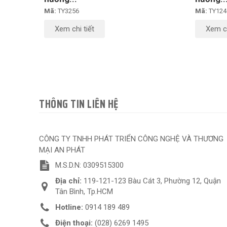
Mã:
TY3256
Mã:
TY124
Xem chi tiết
Xem ch
THÔNG TIN LIÊN HỆ
CÔNG TY TNHH PHÁT TRIỂN CÔNG NGHỆ VÀ THƯƠNG
MẠI AN PHÁT
M.S.D.N: 0309515300
Địa chỉ:
119-121-123 Bàu Cát 3, Phường 12, Quận
Tân Bình, Tp.HCM
Hotline:
0914 189 489
Điện thoại:
(028) 6269 1495