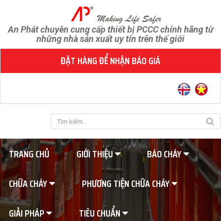
An Phát chuyên cung cấp thiết bị PCCC chính hãng từ
những nhà sản xuất uy tín trên thế giới
ĐẶT HÀNG ĐỂ NHẬN BÁO GIÁ
TRANG CHỦ
GIỚI THIỆU
BÁO CHÁY
CHỮA CHÁY
PHƯƠNG TIỆN CHỮA CHÁY
GIẢI PHÁP
TIÊU CHUẨN