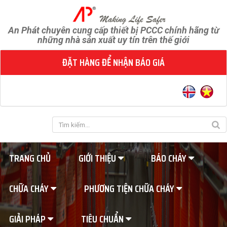
An Phát chuyên cung cấp thiết bị PCCC chính hãng từ
những nhà sản xuất uy tín trên thế giới
ĐẶT HÀNG ĐỂ NHẬN BÁO GIÁ
TRANG CHỦ
GIỚI THIỆU
BÁO CHÁY
CHỮA CHÁY
PHƯƠNG TIỆN CHỮA CHÁY
GIẢI PHÁP
TIÊU CHUẨN