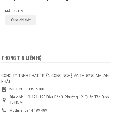
Mã:
TY2199
Xem chi tiết
THÔNG TIN LIÊN HỆ
CÔNG TY TNHH PHÁT TRIỂN CÔNG NGHỆ VÀ THƯƠNG MẠI AN
PHÁT
M.S.D.N: 0309515300
Địa chỉ:
119-121-123 Bàu Cát 3, Phường 12, Quận Tân Bình,
Tp.HCM
Hotline:
0914 189 489