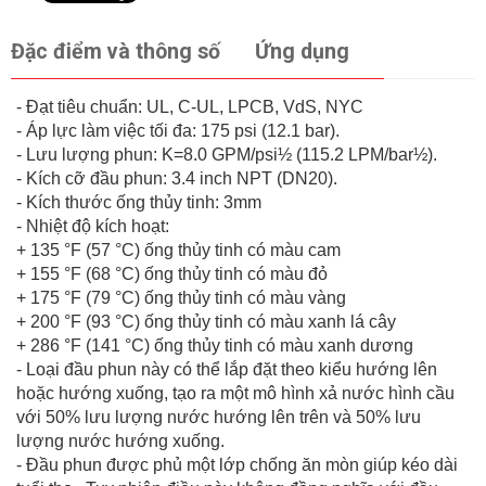
Đặc điểm và thông số
Ứng dụng
- Đạt tiêu chuẩn: UL, C-UL, LPCB, VdS, NYC
- Áp lực làm việc tối đa: 175 psi (12.1 bar).
- Lưu lượng phun: K=8.0 GPM/psi½ (115.2 LPM/bar½).
- Kích cỡ đầu phun: 3.4 inch NPT (DN20).
- Kích thước ống thủy tinh: 3mm
- Nhiệt độ kích hoạt:
+ 135 °F (57 °C) ống thủy tinh có màu cam
+ 155 °F (68 °C) ống thủy tinh có màu đỏ
+ 175 °F (79 °C) ống thủy tinh có màu vàng
+ 200 °F (93 °C) ống thủy tinh có màu xanh lá cây
+ 286 °F (141 °C) ống thủy tinh có màu xanh dương
- Loại đầu phun này có thể lắp đặt theo kiểu hướng lên
hoặc hướng xuống, tạo ra một mô hình xả nước hình cầu
với 50% lưu lượng nước hướng lên trên và 50% lưu
lượng nước hướng xuống.
- Đầu phun được phủ một lớp chống ăn mòn giúp kéo dài