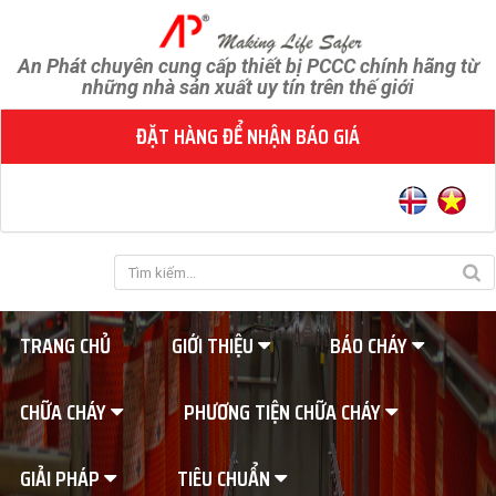
An Phát chuyên cung cấp thiết bị PCCC chính hãng từ
những nhà sản xuất uy tín trên thế giới
ĐẶT HÀNG ĐỂ NHẬN BÁO GIÁ
TRANG CHỦ
GIỚI THIỆU
BÁO CHÁY
CHỮA CHÁY
PHƯƠNG TIỆN CHỮA CHÁY
GIẢI PHÁP
TIÊU CHUẨN