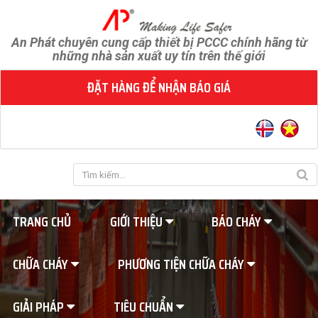
An Phát chuyên cung cấp thiết bị PCCC chính hãng từ
những nhà sản xuất uy tín trên thế giới
ĐẶT HÀNG ĐỂ NHẬN BÁO GIÁ
TRANG CHỦ
GIỚI THIỆU
BÁO CHÁY
CHỮA CHÁY
PHƯƠNG TIỆN CHỮA CHÁY
GIẢI PHÁP
TIÊU CHUẨN