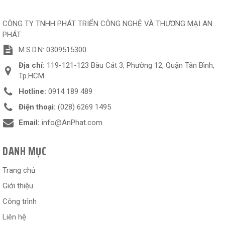
CÔNG TY TNHH PHÁT TRIỂN CÔNG NGHỆ VÀ THƯƠNG MẠI AN
PHÁT
M.S.D.N: 0309515300
Địa chỉ:
119-121-123 Bàu Cát 3, Phường 12, Quận Tân Bình,
Tp.HCM
Hotline:
0914 189 489
Điện thoại:
(028) 6269 1495
Email:
info@AnPhat.com
DANH MỤC
Trang chủ
Giới thiệu
Công trình
Liên hệ