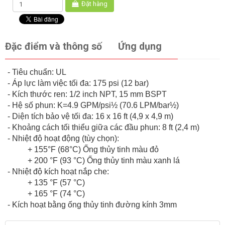
Đặt hàng
Đặc điểm và thông số
Ứng dụng
- Tiêu chuẩn: UL
- Áp lực làm việc tối đa: 175 psi (12 bar)
- Kích thước ren: 1/2 inch NPT, 15 mm BSPT
- Hệ số phun: K=4.9 GPM/psi½ (70.6 LPM/bar½)
- Diện tích bảo vệ tối đa: 16 x 16 ft (4,9 x 4,9 m)
- Khoảng cách tối thiểu giữa các đầu phun: 8 ft (2,4 m)
- Nhiệt độ hoạt động (tùy chọn):
+ 155°F (68°C) Ống thủy tinh màu đỏ
+ 200 °F (93 °C) Ống thủy tinh màu xanh lá
- Nhiệt độ kích hoạt nắp che:
+ 135 °F (57 °C)
+ 165 °F (74 °C)
- Kích hoạt bằng ống thủy tinh đường kính 3mm