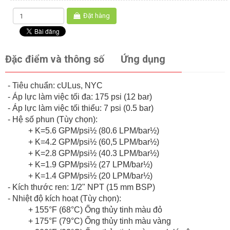
Đặt hàng
Đặc điểm và thông số
Ứng dụng
- Tiêu chuẩn: cULus, NYC
- Áp lực làm việc tối đa: 175 psi (12 bar)
- Áp lực làm việc tối thiểu: 7 psi (0.5 bar)
- Hệ số phun (Tùy chọn):
+ K=5.6 GPM/psi½ (80.6 LPM/bar½)
+ K=4.2 GPM/psi½ (60,5 LPM/bar½)
+ K=2.8 GPM/psi½ (40.3 LPM/bar½)
+ K=1.9 GPM/psi½ (27 LPM/bar½)
+ K=1.4 GPM/psi½ (20 LPM/bar½)
- Kích thước ren: 1/2" NPT (15 mm BSP)
- Nhiệt độ kích hoạt (Tùy chọn):
+ 155°F (68°C) Ống thủy tinh màu đỏ
+ 175°F (79°C) Ống thủy tinh màu vàng