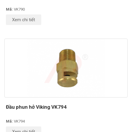
Mã:
VK790
Xem chi tiết
Đầu phun hở Viking VK794
Mã:
VK794
Xem chi tiết