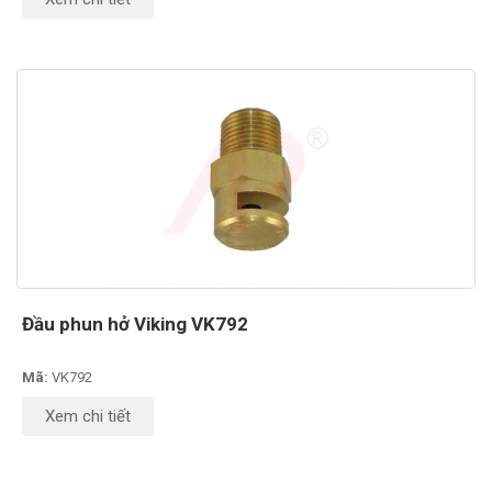
Đầu phun hở Viking VK792
Mã:
VK792
Xem chi tiết