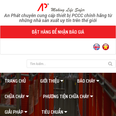
An Phát chuyên cung cấp thiết bị PCCC chính hãng từ
những nhà sản xuất uy tín trên thế giới
ĐẶT HÀNG ĐỂ NHẬN BÁO GIÁ
TRANG CHỦ
GIỚI THIỆU
BÁO CHÁY
CHỮA CHÁY
PHƯƠNG TIỆN CHỮA CHÁY
GIẢI PHÁP
TIÊU CHUẨN