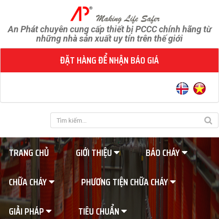
An Phát chuyên cung cấp thiết bị PCCC chính hãng từ
những nhà sản xuất uy tín trên thế giới
ĐẶT HÀNG ĐỂ NHẬN BÁO GIÁ
TRANG CHỦ
GIỚI THIỆU
BÁO CHÁY
CHỮA CHÁY
PHƯƠNG TIỆN CHỮA CHÁY
GIẢI PHÁP
TIÊU CHUẨN