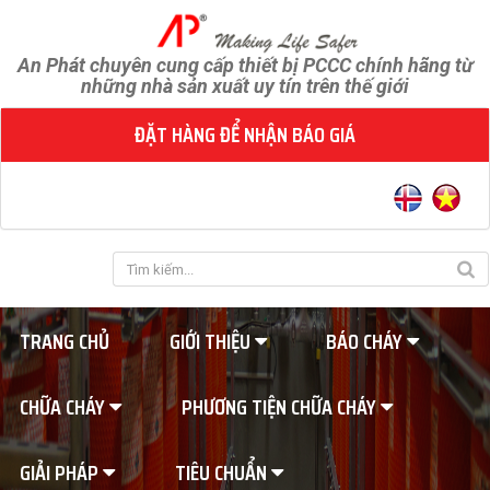
An Phát chuyên cung cấp thiết bị PCCC chính hãng từ
những nhà sản xuất uy tín trên thế giới
ĐẶT HÀNG ĐỂ NHẬN BÁO GIÁ
TRANG CHỦ
GIỚI THIỆU
BÁO CHÁY
CHỮA CHÁY
PHƯƠNG TIỆN CHỮA CHÁY
GIẢI PHÁP
TIÊU CHUẨN