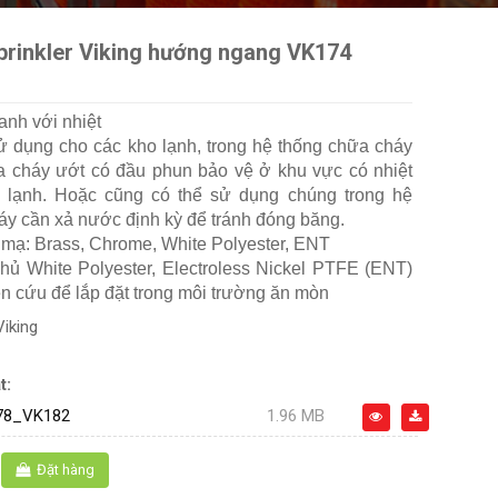
prinkler Viking hướng ngang VK174
anh với nhiệt
ử dụng cho các kho lạnh, trong hệ thống chữa cháy
 cháy ướt có đầu phun bảo vệ ở khu vực có nhiệt
g lạnh. Hoặc cũng có thể sử dụng chúng trong hệ
áy cần xả nước định kỳ để tránh đóng băng.
p mạ: Brass, Chrome, White Polyester, ENT
hủ White Polyester, Electroless Nickel PTFE (ENT)
n cứu để lắp đặt trong môi trường ăn mòn
Viking
t:
78_VK182
1.96 MB
Đặt hàng