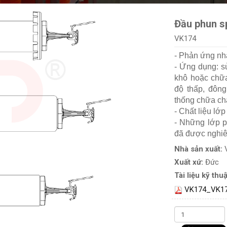
Đầu phun s
VK174
- Phản ứng nh
- Ứng dụng: s
khô hoặc chữa
độ thấp, đôn
thống chữa ch
- Chất liệu lớ
- Những lớp p
đã được nghiê
Nhà sản xuất:
Xuất xứ:
Đức
Tài liệu kỹ thuậ
VK174_VK1