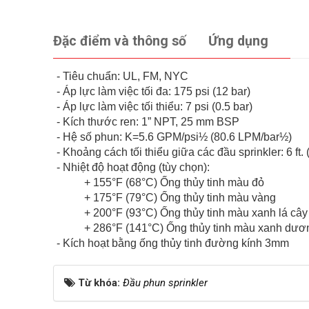
Đặc điểm và thông số
Ứng dụng
- Tiêu chuẩn: UL, FM, NYC
- Áp lực làm việc tối đa: 175 psi (12 bar)
- Áp lực làm việc tối thiểu: 7 psi (0.5 bar)
- Kích thước ren: 1” NPT, 25 mm BSP
- Hệ số phun: K=5.6 GPM/psi½ (80.6 LPM/bar½)
- Khoảng cách tối thiểu giữa các đầu sprinkler: 6 ft. 
- Nhiệt độ hoạt động (tùy chọn):
+ 155°F (68°C) Ống thủy tinh màu đỏ
+ 175°F (79°C) Ống thủy tinh màu vàng
+ 200°F (93°C) Ống thủy tinh màu xanh lá cây
+ 286°F (141°C) Ống thủy tinh màu xanh dươ
- Kích hoạt bằng ống thủy tinh đường kính 3mm
Từ khóa:
Đầu phun sprinkler