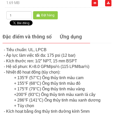
1.69 MB
Đặt hàng
Đặc điểm và thông số
Ứng dụng
- Tiêu chuẩn: UL, LPCB
- Áp lực làm việc tối đa: 175 psi (12 bar)
- Kích thước ren: 1/2” NPT, 15 mm BSPT
- Hệ số phun: K=8.0 GPM/psi½ (115 LPM/bar½)
- Nhiệt độ hoạt động (tùy chọn):
+ 135°F (57°C) Ống thủy tinh màu cam
+ 155°F (68°C) Ống thủy tinh màu đỏ
+ 175°F (79°C) Ống thủy tinh màu vàng
+200°F (93°C) Ống thủy tinh màu xanh lá cây
+ 286°F (141°C) Ống thủy tinh màu xanh dương
+ Tùy chọn
- Kích hoạt bằng ống thủy tinh đường kính 5mm