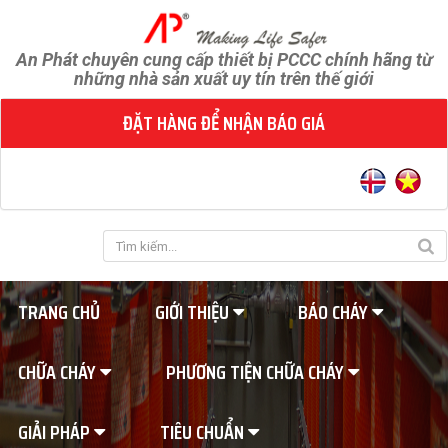
An Phát chuyên cung cấp thiết bị PCCC chính hãng từ
những nhà sản xuất uy tín trên thế giới
ĐẶT HÀNG ĐỂ NHẬN BÁO GIÁ
TRANG CHỦ
GIỚI THIỆU
BÁO CHÁY
CHỮA CHÁY
PHƯƠNG TIỆN CHỮA CHÁY
GIẢI PHÁP
TIÊU CHUẨN