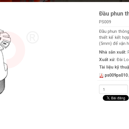
Đầu phun t
PS009
Đầu phun thông
thiết kế kết hợ
(5mm) để vận h
Nhà sản xuất:
Xuất xứ:
Đài L
Tài liệu kỹ thuậ
ps009ps010.