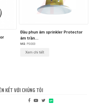
Đầu phun âm sprinkler Protector
tor
âm trần...
Mã:
PS003
Xem chi tiết
ÊN KẾT VỚI CHÚNG TÔI