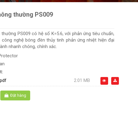
hông thường PS009
 thường PS009 có hệ số K=5.6, với phản ứng tiêu chuẩn,
p công nghệ bóng đèn thủy tinh phản ứng nhiệt hiện đại
ành nhanh chóng, chính xác.
Protector
oan
t:
pdf
2.01 MB
Đặt hàng