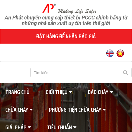
An Phát chuyên cung cấp thiết bị PCCC chính hãng từ
những nhà sản xuất uy tín trên thế giới
ĐẶT HÀNG ĐỂ NHẬN BÁO GIÁ
TRANG CHỦ
GIỚI THIỆU
BÁO CHÁY
CHỮA CHÁY
PHƯƠNG TIỆN CHỮA CHÁY
GIẢI PHÁP
TIÊU CHUẨN