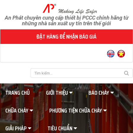
An Phát chuyên cung cấp thiết bị PCCC chính hãng từ
những nhà sản xuất uy tín trên thế giới
ĐẶT HÀNG ĐỂ NHẬN BÁO GIÁ
TRANG CHỦ
GIỚI THIỆU
BÁO CHÁY
CHỮA CHÁY
PHƯƠNG TIỆN CHỮA CHÁY
GIẢI PHÁP
TIÊU CHUẨN