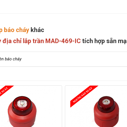
p báo cháy
khác
 địa chỉ lắp trần MAD-469-IC
tích hợp sẵn mạ
èn báo cháy