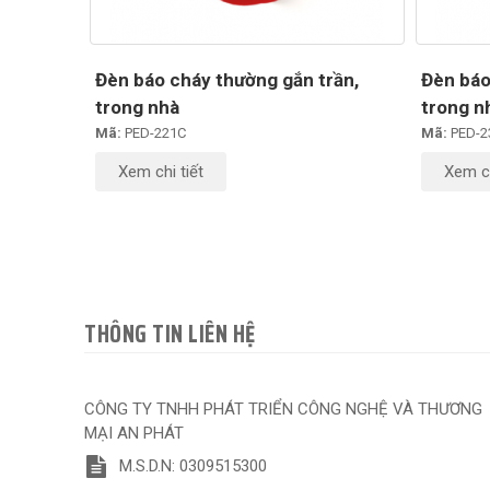
Đèn báo cháy thường gắn trần,
Đèn báo
trong nhà
trong n
Mã:
PED-221C
Mã:
PED-
Xem chi tiết
Xem ch
THÔNG TIN LIÊN HỆ
CÔNG TY TNHH PHÁT TRIỂN CÔNG NGHỆ VÀ THƯƠNG
MẠI AN PHÁT
M.S.D.N: 0309515300