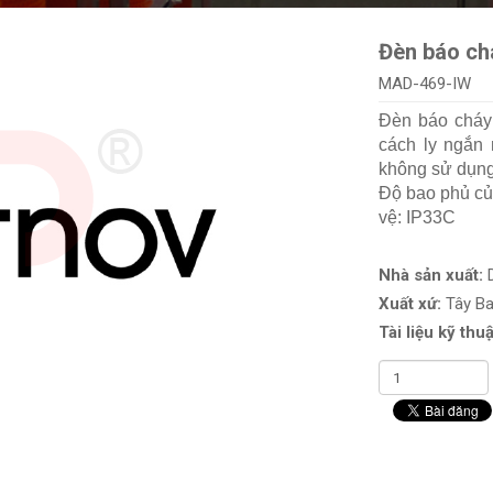
Đèn báo chá
MAD-469-IW
Đèn báo cháy
cách ly ngắn 
không sử dụng
Độ bao phủ của
vệ: IP33C
Nhà sản xuất:
Xuất xứ:
Tây B
Tài liệu kỹ thuậ