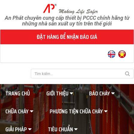
An Phát chuyên cung cấp thiết bị PCCC chính hãng từ
những nhà sản xuất uy tín trên thế giới
ĐẶT HÀNG ĐỂ NHẬN BÁO GIÁ
TRANG CHỦ
GIỚI THIỆU
BÁO CHÁY
CHỮA CHÁY
PHƯƠNG TIỆN CHỮA CHÁY
GIẢI PHÁP
TIÊU CHUẨN