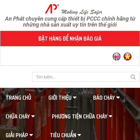
An Phát chuyên cung cấp thiết bị PCCC chính hãng từ
những nhà sản xuất uy tín trên thế giới
ĐẶT HÀNG ĐỂ NHẬN BÁO GIÁ
TRANG CHỦ
GIỚI THIỆU
BÁO CHÁY
CHỮA CHÁY
PHƯƠNG TIỆN CHỮA CHÁY
GIẢI PHÁP
TIÊU CHUẨN