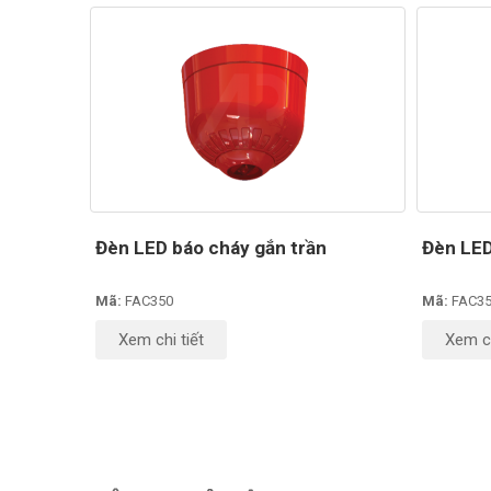
Đèn LED báo cháy gắn trần
Đèn LED
Mã:
FAC350
Mã:
FAC3
Xem chi tiết
Xem ch