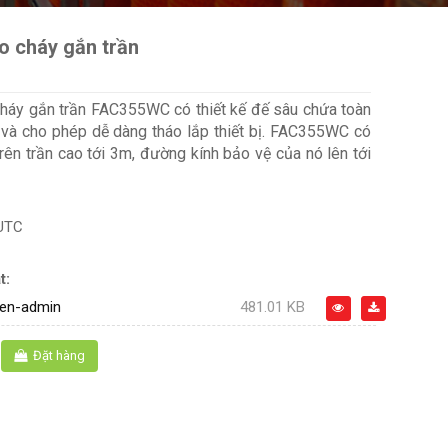
o cháy gắn trần
háy gắn trần FAC355WC có thiết kế đế sâu chứa toàn
 và cho phép dễ dàng tháo lắp thiết bị. FAC355WC có
rên trần cao tới 3m, đường kính bảo vệ của nó lên tới
UTC
t:
en-admin
481.01 KB
Đặt hàng