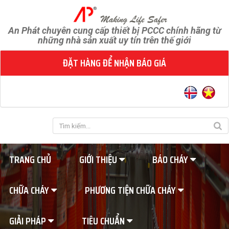
An Phát chuyên cung cấp thiết bị PCCC chính hãng từ
những nhà sản xuất uy tín trên thế giới
ĐẶT HÀNG ĐỂ NHẬN BÁO GIÁ
TRANG CHỦ
GIỚI THIỆU
BÁO CHÁY
CHỮA CHÁY
PHƯƠNG TIỆN CHỮA CHÁY
GIẢI PHÁP
TIÊU CHUẨN