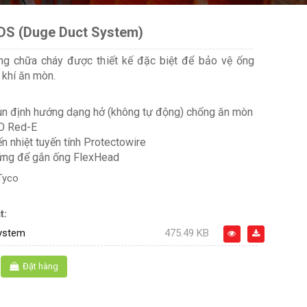
DS (Duge Duct System)
ng chữa cháy được thiết kế đặc biệt để bảo vệ ống
ý khí ăn mòn.
un định hướng dạng hở (không tự động) chống ăn mòn
O Red-E
n nhiệt tuyến tính Protectowire
ứng để gắn ống FlexHead
Tyco
t:
ystem
475.49 KB
Đặt hàng