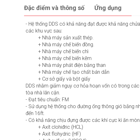
Đặc điểm và thông số
Ứng dụng
- Hệ thống DDS có khả năng đạt được khả năng chửa 
các khu vực sau:
+ Nhà máy sản xuất thép.
+ Nhà máy chế biến đồng.
+ Nhà máy chế biến chì
+ Nhà máy chế biến kẽm
+ Nhà máy phát điện bằng than
+ Nhà máy chế tạo chất bán dẫn
+ Cơ sở giấy và bột giấy
DDS nhằm giảm nguy cơ hỏa hoạn vốn có trong các h
tòa nhà lân cận.
- Đạt tiêu chuẩn: FM
- Sử dụng hệ thống cho đường ống thông gió bằng nhựa
đến 16ft.
- Có khả năng chịu đựng được các khí cực kì ăn mòn
+ Axít clohiđric (HCL)
+ Axit flohydric (HF)