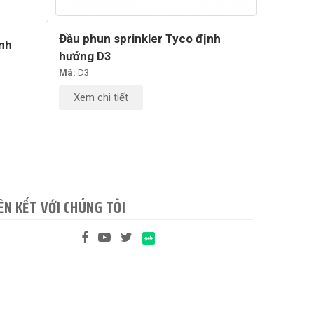
Đầu phun sprinkler Tyco định
ịnh
hướng D3
Mã:
D3
Xem chi tiết
ÊN KẾT VỚI CHÚNG TÔI