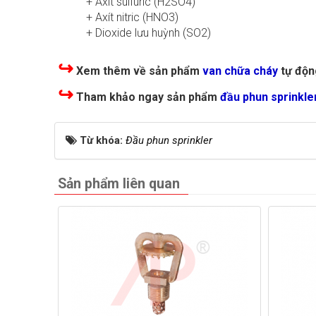
+ Axít sulfuric (H2SO4)
+ Axít nitric (HNO3)
+ Dioxide lưu huỳnh (SO2)
↪
Xem thêm về sản phẩm
van chữa cháy
tự độn
↪
Tham khảo ngay sản phẩm
đầu phun sprinkl
Từ khóa:
Đầu phun sprinkler
Sản phẩm liên quan