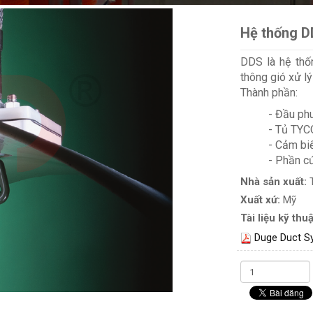
Hệ thống D
DDS là hệ thố
thông gió xử l
Thành phần:
- Đầu ph
- Tủ TYC
- Cảm biế
- Phần c
Nhà sản xuất:
Xuất xứ:
Mỹ
Tài liệu kỹ thuậ
Duge Duct S