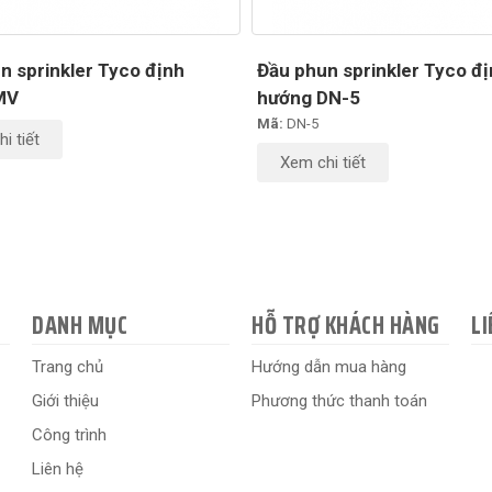
n sprinkler Tyco định
Đầu phun sprinkler Tyco đ
MV
hướng DN-5
Mã:
DN-5
i tiết
Xem chi tiết
DANH MỤC
HỖ TRỢ KHÁCH HÀNG
LI
Trang chủ
Hướng dẫn mua hàng
Giới thiệu
Phương thức thanh toán
Công trình
Liên hệ