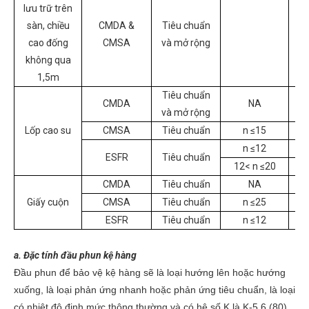
lưu trữ trên
sàn, chiều
CMDA &
Tiêu chuẩn
cao đống
CMSA
và mở rộng
không qua
1,5m
Tiêu chuẩn
CMDA
NA
và mở rộng
Lốp cao su
CMSA
Tiêu chuẩn
n ≤15
n ≤12
ESFR
Tiêu chuẩn
12< n ≤20
CMDA
Tiêu chuẩn
NA
Giấy cuộn
CMSA
Tiêu chuẩn
n ≤25
ESFR
Tiêu chuẩn
n ≤12
a. Đặc tính đầu phun kệ hàng
Đầu phun để bảo vệ kệ hàng sẽ là loại hướng lên hoặc hướng
xuống, là loại phản ứng nhanh hoặc phản ứng tiêu chuẩn, là loại
có nhiệt độ định mức thông thường và có hệ số K là K-5.6 (80),