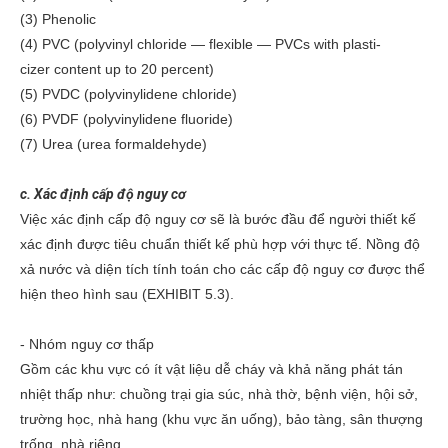
(3) Phenolic
(4) PVC (polyvinyl chloride — flexible — PVCs with plasti‐
cizer content up to 20 percent)
(5) PVDC (polyvinylidene chloride)
(6) PVDF (polyvinylidene fluoride)
(7) Urea (urea formaldehyde)
c. Xác định cấp độ nguy cơ
Việc xác định cấp độ nguy cơ sẽ là bước đầu để người thiết kế
xác định được tiêu chuẩn thiết kế phù hợp với thực tế. Nồng độ
xả nước và diện tích tính toán cho các cấp độ nguy cơ được thể
hiện theo hình sau (EXHIBIT 5.3).
- Nhóm nguy cơ thấp
Gồm các khu vực có ít vật liệu dễ cháy và khả năng phát tán
nhiệt thấp như: chuồng trại gia súc, nhà thờ, bệnh viện, hội sở,
trường học, nhà hang (khu vực ăn uống), bảo tàng, sân thượng
trống, nhà riêng.