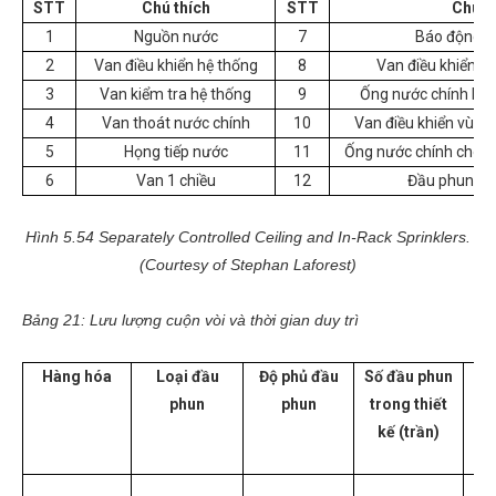
STT
Chú thích
STT
Chú t
1
Nguồn nước
7
Báo động d
2
Van điều khiển hệ thống
8
Van điều khiển h
3
Van kiểm tra hệ thống
9
Ống nước chính lên
4
Van thoát nước chính
10
Van điều khiển vùng
5
Họng tiếp nước
11
Ống nước chính cho h
6
Van 1 chiều
12
Đầu phun gắ
Hình 5.54 Separately Controlled Ceiling and In-Rack Sprinklers.
(Courtesy of Stephan Laforest)
Bảng 21: Lưu lượng cuộn vòi và thời gian duy trì
Hàng hóa
Loại đầu
Độ phủ đầu
Số đầu phun
Diệ
phun
phun
trong thiết
kế (trần)