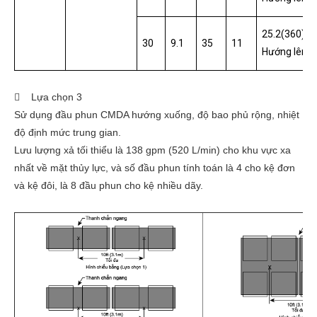
25.2(360)
30
9.1
35
11
Hướng lên/
 Lựa chọn 3
Sử dụng đầu phun CMDA hướng xuống, độ bao phủ rộng, nhiệt
độ định mức trung gian.
Lưu lượng xả tối thiểu là 138 gpm (520 L/min) cho khu vực xa
nhất về mặt thủy lực, và số đầu phun tính toán là 4 cho kệ đơn
và kệ đôi, là 8 đầu phun cho kệ nhiều dãy.