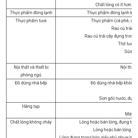
Chất lỏng có ít hơn 2
Thực phẩm đông lạnh
Thực phẩm đông lạnh khôn
Thực phẩm tươi
Thực phẩm (cà phê, cá, thị
Rau củ trái c
Rau củ trái cây đựng trong 
Thịt tươi 
Sửa hộ
Nội thất và thiết bị
Nội thất 
phòng ngủ
Đồ dùng nhà bếp
Đồ dùng nhà bếp không c
Sơn gốc nước, đựng 
Hàng tạp
Máy bi
Chất lỏng không cháy
Lỏng hoặc bán lỏng, đựng tro
Lỏng hoặc bán lỏng (VD
Lỏng đựng trong hộp giấy phủ nhựa/sáp 