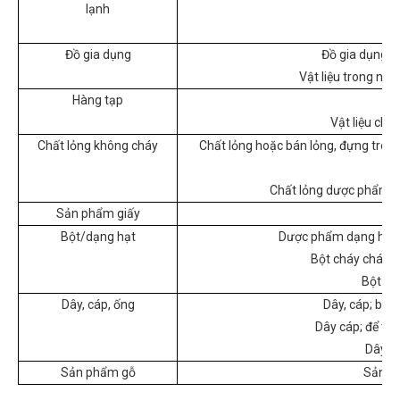
lạnh
Đồ gia dụng
Đồ gia dụng ch
Vật liệu trong nhà
Hàng tạp
Vật liệu chố
Chất lỏng không cháy
Chất lỏng hoặc bán lỏng, đựng tron
Chất lỏng dược phẩm, ch
Sản phẩm giấy
Bột/dạng hạt
Dược phẩm dạng hạt, t
Bột cháy cháy (đ
Bột kh
Dây, cáp, ống
Dây, cáp; bọc 
Dây cáp; để trầ
Dây, c
Sản phẩm gỗ
Sản ph