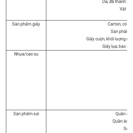
Da; đã thành phẩ
Vật ch
Th
Sản phẩm giấy
Carton; có gấ
Sản phẩm gi
Giấy cuộn; khối lượng mật
Giấy lụa; bao bì
Nhựa/cao su
Sản phẩm sợi
Quần áo; 
Quần áo sợi
Sợ c