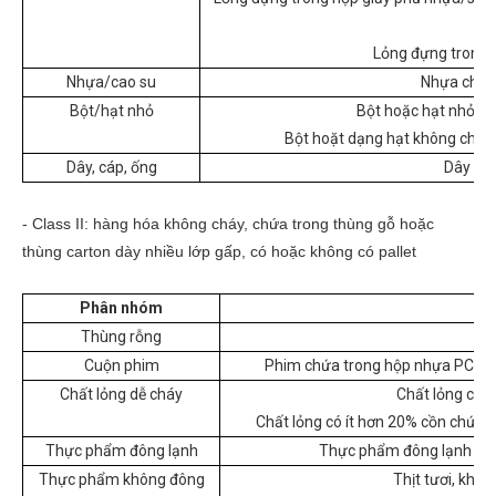
Lỏng đựng trong c
Nhựa/cao su
Nhựa chứa 
Bột/hạt nhỏ
Bột hoặc hạt nhỏ củ
Bột hoặt dạng hạt không cháy 
Dây, cáp, ống
Dây trầ
- Class II: hàng hóa không cháy, chứa trong thùng gỗ hoặc
thùng carton dày nhiều lớp gấp, có hoặc không có pallet
Phân nhóm
Thùng rỗng
Cuộn phim
Phim chứa trong hộp nhựa PC, PE,
Chất lỏng dễ cháy
Chất lỏng có í
Chất lỏng có ít hơn 20% cồn chứa
Thực phẩm đông lạnh
Thực phẩm đông lạnh phủ
Thực phẩm không đông
Thịt tươi, khôn