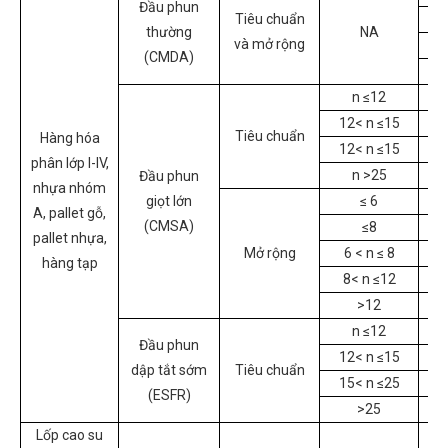
Đầu phun
Tiêu chuẩn
1
thường
NA
và mở rộng
1
(CMDA)
n ≤12
12< n ≤15
Tiêu chuẩn
Hàng hóa
12< n ≤15
phân lớp I-IV,
n >25
Đầu phun
nhựa nhóm
giọt lớn
≤ 6
A, pallet gỗ,
(CMSA)
≤8
pallet nhựa,
Mở rộng
6 < n ≤ 8
hàng tạp
8< n ≤12
>12
n ≤12
Đầu phun
12< n ≤15
dập tắt sớm
Tiêu chuẩn
15< n ≤25
(ESFR)
>25
Lốp cao su