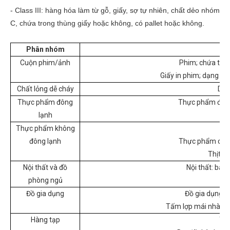
- Class III: hàng hóa làm từ gỗ, giấy, sợ tự nhiên, chất dẻo nhóm
C, chứa trong thùng giấy hoặc không, có pallet hoặc không.
Phân nhóm
Cuộn phim/ảnh
Phim; chứa tron
Giấy in phim; dạng tấ
Chất lỏng dễ cháy
Dạng
Thực phẩm đông
Thực phẩm đông
lạnh
Thực phẩm không
đông lạnh
Thực phẩm chiên
Thịt; t
Nội thất và đồ
Nội thất: bằ
phòng ngủ
H
Đồ gia dụng
Đồ gia dụng; 
Tấm lợp mái nhà; bằ
Hàng tạp
Tha