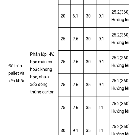
25.2(360)
20
6.1
30
9.1
Hướng lên/
25.2(360)
25
7.6
30
9.1
Hướng lên/
Phân lớp I-IV,
25.2(360)
bọc màn co
25
7.6
30
9.1
Hướng lên/
Để trên
hoặc không
pallet và
bọc, nhựa
xếp khối
25.2(360)
xốp đóng
25
7.6
35
9.1
Hướng lên/
thùng carton
25.2(360)
25
7.6
35
11
Hướng lên/
25.2(360)
30
9.1
35
11
Hướng lên/