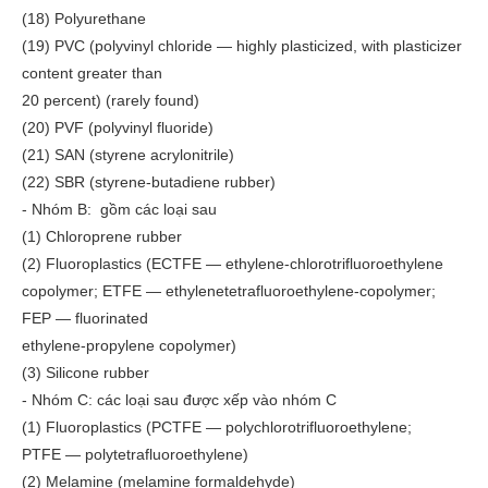
(18) Polyurethane
(19) PVC (polyvinyl chloride — highly plasticized, with plasticizer
content greater than
20 percent) (rarely found)
(20) PVF (polyvinyl fluoride)
(21) SAN (styrene acrylonitrile)
(22) SBR (styrene-butadiene rubber)
- Nhóm B: gồm các loại sau
(1) Chloroprene rubber
(2) Fluoroplastics (ECTFE — ethylene-chlorotrifluoroethylene
copolymer; ETFE — ethylenetetrafluoroethylene-copolymer;
FEP — fluorinated
ethylene-propylene copolymer)
(3) Silicone rubber
- Nhóm C: các loại sau được xếp vào nhóm C
(1) Fluoroplastics (PCTFE — polychlorotrifluoroethylene;
PTFE — polytetrafluoroethylene)
(2) Melamine (melamine formaldehyde)