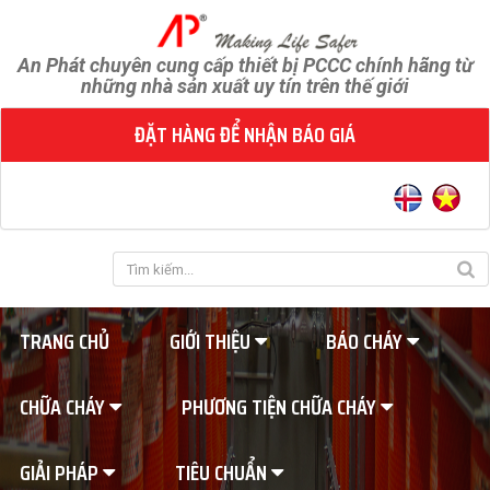
An Phát chuyên cung cấp thiết bị PCCC chính hãng từ
những nhà sản xuất uy tín trên thế giới
ĐẶT HÀNG ĐỂ NHẬN BÁO GIÁ
TRANG CHỦ
GIỚI THIỆU
BÁO CHÁY
CHỮA CHÁY
PHƯƠNG TIỆN CHỮA CHÁY
GIẢI PHÁP
TIÊU CHUẨN