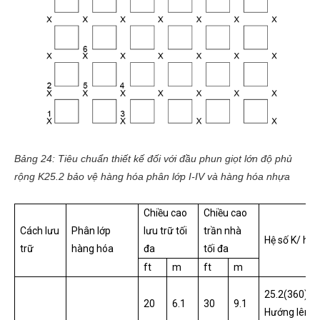
Bảng 24: Tiêu chuẩn thiết kế đối với đầu phun giọt lớn độ phủ
rộng K25.2 bảo vệ hàng hóa phân lớp I-IV và hàng hóa nhựa
Chiều cao
Chiều cao
Cách lưu
Phân lớp
lưu trữ tối
trần nhà
Hệ số K/ hư
trữ
hàng hóa
đa
tối đa
ft
m
ft
m
25.2(360)
20
6.1
30
9.1
Hướng lên/