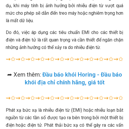
dụ, khi máy tính bị ảnh hưởng bởi nhiễu điện từ vượt quá
mức cho phép sẽ dẫn đến treo máy hoặc nghiêm trọng hơn
là mất dữ liệu.
Do đó, việc áp dụng các tiêu chuẩn EMI cho các thiết bị
điện và điện tử là rất quan trọng và cần thiết để ngăn chặn
những ảnh hưởng có thể xảy ra do nhiễu điện từ.
⇝✩⇝✩⇝✩⇝✩⇝✩⇝✩⇝✩⇝✩⇝✩⇝✩⇝✩⇝✩⇝
➦ Xem thêm:
Đầu báo khói Horing - Đầu báo
khói địa chỉ chính hãng, giá tốt
⇝✩⇝✩⇝✩⇝✩⇝✩⇝✩⇝✩⇝✩⇝✩⇝✩⇝✩⇝✩⇝
Phát xạ bức xạ là nhiễu điện từ (EMI) hoặc nhiễu loạn bắt
nguồn từ các tần số được tạo ra bên trong bởi một thiết bị
điện hoặc điện tử. Phát thải bức xạ có thể gây ra các vấn