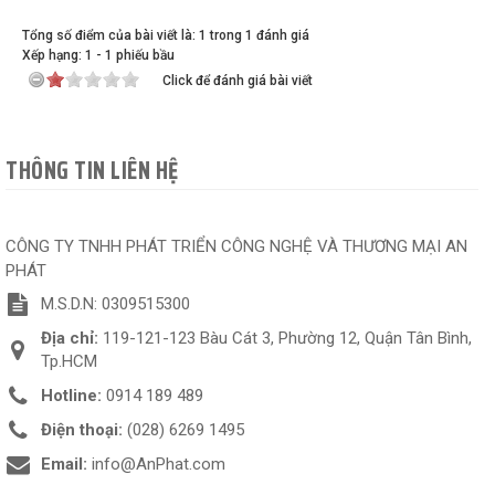
Tổng số điểm của bài viết là: 1 trong 1 đánh giá
Xếp hạng:
1
-
1
phiếu bầu
Click để đánh giá bài viết
THÔNG TIN LIÊN HỆ
CÔNG TY TNHH PHÁT TRIỂN CÔNG NGHỆ VÀ THƯƠNG MẠI AN
PHÁT
M.S.D.N: 0309515300
Địa chỉ:
119-121-123 Bàu Cát 3, Phường 12, Quận Tân Bình,
Tp.HCM
Hotline:
0914 189 489
Điện thoại:
(028) 6269 1495
Email:
info@AnPhat.com