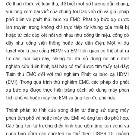
đề thách thức về tuân thủ, để biết một số hướng dẫn chung,
vui lòng xem bài viết của chúng tôi Các vấn đề và giải pháp
phổ biến về phát thải bức xạ EMC. Phát xạ bức xạ được
lan truyền trong không khí trực tiếp từ khung của thiết bị
hoặc từ các cáp kết nối với nhau như cổng tín hiệu, cổng có
dây như cổng viễn thông hoặc dây dẫn điện. Một ví dụ
tuyệt vời là các cổng HDMI và EMI liên quan có thể phát ra
từ các loại cáp này, chúng tôi đã sử dụng nó như một
nghiên cứu điển hình, bài báo có thể được tìm thấy tại đây;
Tuân thủ EMC đối với thử nghiệm Phát xạ bức xạ HDMI
(EMI). Trong quá trình thử nghiệm EMC, các phép đo phát
xạ bức xạ được thực hiện bằng cách sử dụng máy phân
tích phổ và hoặc máy thu EMI và ăng-ten đo phù hợp.
Thành phần từ tính của sóng điện từ đang sử dụng máy
phân tích phổ và hoặc máy thu EMI và ăng ten đo phù hợp.
Các ăng-ten từ trường điển hình bao gồm ăng-ten vòng và
cũng bao gồm các ăng-ten cụ thể theo CISPR 15, chẳng