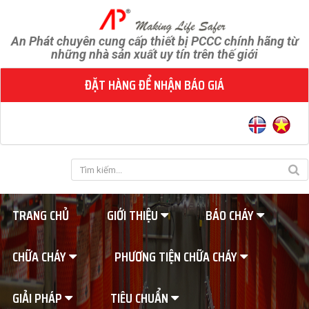
An Phát chuyên cung cấp thiết bị PCCC chính hãng từ
những nhà sản xuất uy tín trên thế giới
ĐẶT HÀNG ĐỂ NHẬN BÁO GIÁ
TRANG CHỦ
GIỚI THIỆU
BÁO CHÁY
CHỮA CHÁY
PHƯƠNG TIỆN CHỮA CHÁY
GIẢI PHÁP
TIÊU CHUẨN