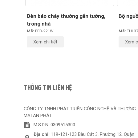
Đèn báo cháy thường gắn tường,
Bộ ngu
trong nhà
Mã:
PED-221W
Mã:
TUL37
Xem chi tiết
Xem ch
THÔNG TIN LIÊN HỆ
CÔNG TY TNHH PHÁT TRIỂN CÔNG NGHỆ VÀ THƯƠNG
MẠI AN PHÁT
M.S.D.N: 0309515300
Địa chỉ:
119-121-123 Bàu Cát 3, Phường 12, Quận