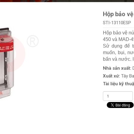
Hộp bảo vệ
STI-13110ESP
Hộp bảo vệ nú
450 và MAD-45
Sử dụng để t
muốn, bụi, nư
bẩn và nước. I
Nhà sản xuất:
Xuất xứ:
Tây B
Tài liệu kỹ thuậ