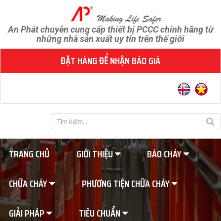
An Phát chuyên cung cấp thiết bị PCCC chính hãng từ
những nhà sản xuất uy tín trên thế giới
ĐẶT HÀNG ĐỂ NHẬN BÁO GIÁ
TRANG CHỦ
GIỚI THIỆU
BÁO CHÁY
CHỮA CHÁY
PHƯƠNG TIỆN CHỮA CHÁY
GIẢI PHÁP
TIÊU CHUẨN