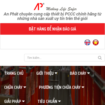
An Phát chuyên cung cấp thiết bị PCCC chính hãng từ
những nhà sản xuất uy tín trên thế giới
ĐẶT HÀNG ĐỂ NHẬN BÁO GIÁ
TRANG CHỦ
GIỚI THIỆU
BÁO CHÁY
CHỮA CHÁY
PHƯƠNG TIỆN CHỮA CHÁY
GIẢI PHÁP
TIÊU CHUẨN