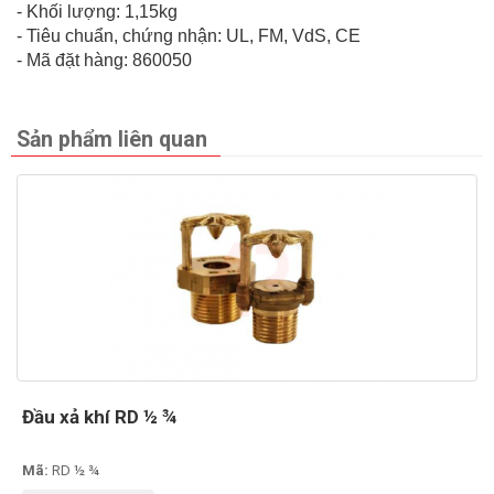
- Khối lượng: 1,15kg
- Tiêu chuẩn, chứng nhận: UL, FM, VdS, CE
- Mã đặt hàng: 860050
Sản phẩm liên quan
Đầu xả khí RD ½ ¾
Mã:
RD ½ ¾