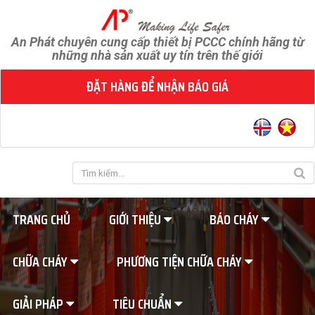
An Phát chuyên cung cấp thiết bị PCCC chính hãng từ
những nhà sản xuất uy tín trên thế giới
ĐẶT HÀNG ĐỂ NHẬN BÁO GIÁ
TRANG CHỦ
GIỚI THIỆU
BÁO CHÁY
CHỮA CHÁY
PHƯƠNG TIỆN CHỮA CHÁY
GIẢI PHÁP
TIÊU CHUẨN