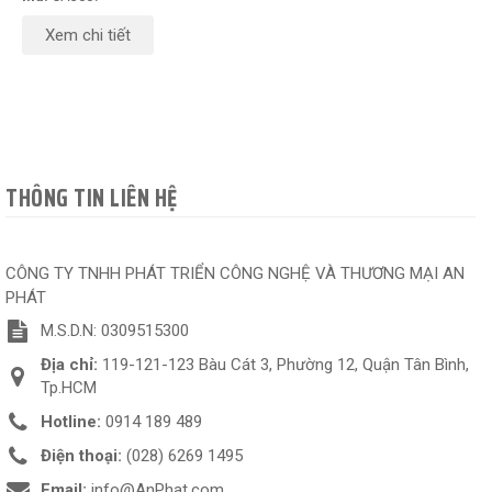
Xem chi tiết
THÔNG TIN LIÊN HỆ
CÔNG TY TNHH PHÁT TRIỂN CÔNG NGHỆ VÀ THƯƠNG MẠI AN
PHÁT
M.S.D.N: 0309515300
Địa chỉ:
119-121-123 Bàu Cát 3, Phường 12, Quận Tân Bình,
Tp.HCM
Hotline:
0914 189 489
Điện thoại:
(028) 6269 1495
Email:
info@AnPhat.com