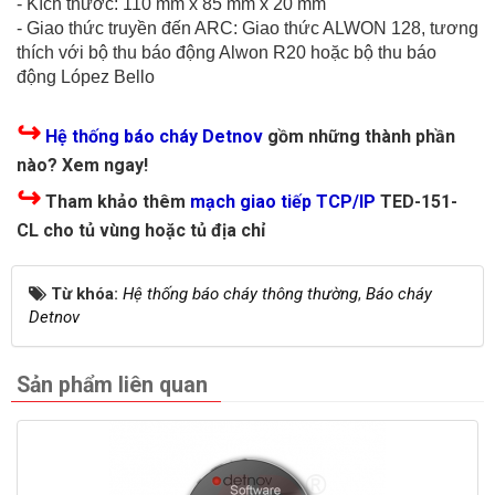
- Kích thước: 110 mm x 85 mm x 20 mm
- Giao thức truyền đến ARC: Giao thức ALWON 128, tương
thích với bộ thu báo động Alwon R20 hoặc bộ thu báo
động López Bello
↪
Hệ thống báo cháy Detnov
gồm những thành phần
nào? Xem ngay!
↪
Tham khảo thêm
mạch giao tiếp TCP/IP
TED-151-
CL cho tủ vùng hoặc tủ địa chỉ
Từ khóa:
Hệ thống báo cháy thông thường
,
Báo cháy
Detnov
Sản phẩm liên quan