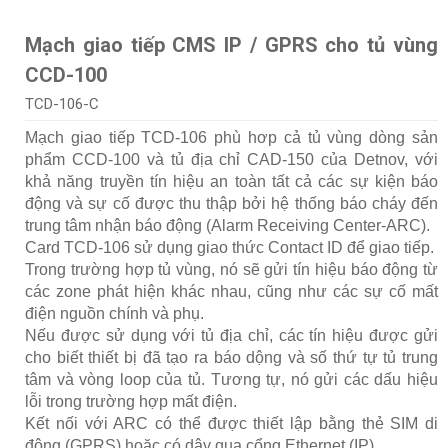
Mạch giao tiếp CMS IP / GPRS cho tủ vùng
CCD-100
TCD-106-C
Mạch giao tiếp TCD-106 phù hơp cả tủ vùng dòng sản
phẩm CCD-100 và tủ địa chỉ CAD-150 của Detnov, với
khả năng truyền tín hiệu an toàn tất cả các sự kiện báo
động và sự cố được thu thập bởi hệ thống báo cháy đến
trung tâm nhận báo động (Alarm Receiving Center-ARC).
Card TCD-106 sử dụng giao thức Contact ID để giao tiếp.
Trong trường hợp tủ vùng, nó sẽ gửi tín hiệu báo động từ
các zone phát hiện khác nhau, cũng như các sự cố mất
điện nguồn chính và phụ.
Nếu được sử dụng với tủ địa chỉ, các tín hiệu được gửi
cho biết thiết bị đã tạo ra báo dộng và số thứ tự tủ trung
tâm và vòng loop của tủ. Tương tự, nó gửi các dấu hiệu
lỗi trong trường hợp mất điện.
Kết nối với ARC có thể được thiết lập bằng thẻ SIM di
động (GPRS) hoặc có dây qua cổng Ethernet (IP).