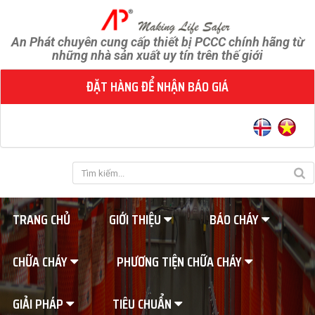
An Phát chuyên cung cấp thiết bị PCCC chính hãng từ
những nhà sản xuất uy tín trên thế giới
ĐẶT HÀNG ĐỂ NHẬN BÁO GIÁ
TRANG CHỦ
GIỚI THIỆU
BÁO CHÁY
CHỮA CHÁY
PHƯƠNG TIỆN CHỮA CHÁY
GIẢI PHÁP
TIÊU CHUẨN