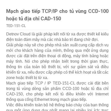
Mạch giao tiếp TCP/IP cho tủ vùng CCD-100
hoặc tủ địa chỉ CAD-150
TED-151-CL
Detnov Cloud là giải pháp kết nối từ xa được thiết kế kiểu
điện toán đám mây mà các nhà bảo trì đang chờ đợi.
Giải pháp này sẽ cho phép nhà sản xuất cung cấp dịch vụ
mới cho khách hàng của mình, thông qua một ứng dụng
được cài đặt trên điện thoại di động, máy tính bảng hoặc
máy tính. Nó cho phép nhận biết trong thời gian thực,
thông tin của toàn bộ thiết bị, với sự giám sát và điều
khiển từ xa, nếu được cấp phép có thể kích hoạt và tắt các
zone hoặc thiết bị từ xa.
Mạch giao tiếp TCP / IP TED-151-CL được cài đặt bên
trong tủ vùng dòng sản phẩm CCD-100 hoặc tủ địa chỉ
CAD-150, cho phép kết nối tủ điều khiển với Internet
thông qua cổng Ethernet trong mạch giao tiếp.
Việc điều khiển toàn bộ hệ thống báo cháy của bạn thông
qua một ứng dụng duy nhất mang lại nhiều lợi ích: trực