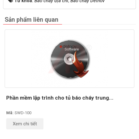
Từ khóa:
Báo cháy địa chỉ
,
Báo cháy Detnov
Sản phẩm liên quan
Phần mềm lập trình cho tủ báo cháy trung...
Mã:
SWD-100
Xem chi tiết