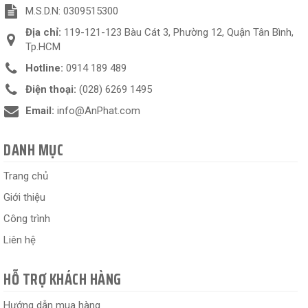
M.S.D.N: 0309515300
Địa chỉ:
119-121-123 Bàu Cát 3, Phường 12, Quận Tân Bình,
Tp.HCM
Hotline:
0914 189 489
Điện thoại:
(028) 6269 1495
Email:
info@AnPhat.com
DANH MỤC
Trang chủ
Giới thiệu
Công trình
Liên hệ
HỖ TRỢ KHÁCH HÀNG
Hướng dẫn mua hàng