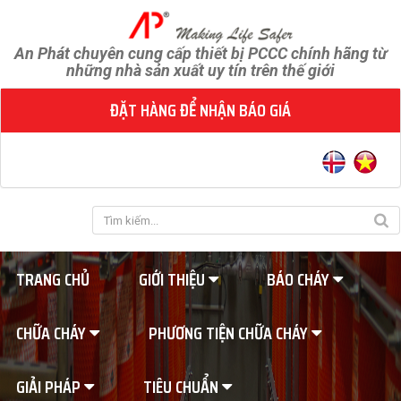
An Phát chuyên cung cấp thiết bị PCCC chính hãng từ
những nhà sản xuất uy tín trên thế giới
ĐẶT HÀNG ĐỂ NHẬN BÁO GIÁ
TRANG CHỦ
GIỚI THIỆU
BÁO CHÁY
CHỮA CHÁY
PHƯƠNG TIỆN CHỮA CHÁY
GIẢI PHÁP
TIÊU CHUẨN