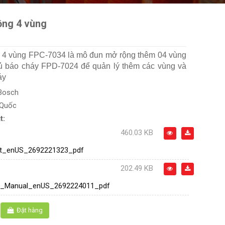
ng 4 vùng
 4 vùng FPC-7034 là mô đun mở rộng thêm 04 vùng
ủ báo cháy FPD-7024 để quản lý thêm các vùng và
áy
Bosch
 Quốc
t:
460.03 KB
t_enUS_2692221323_pdf
202.49 KB
ion_Manual_enUS_2692224011_pdf
Đặt hàng