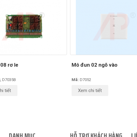
08 rơ le
Mô đun 02 ngõ vào
, D7035B
Mã:
D7052
i tiết
Xem chi tiết
DANH MỤC
HỖ TRỢ KHÁCH HÀNG
LI