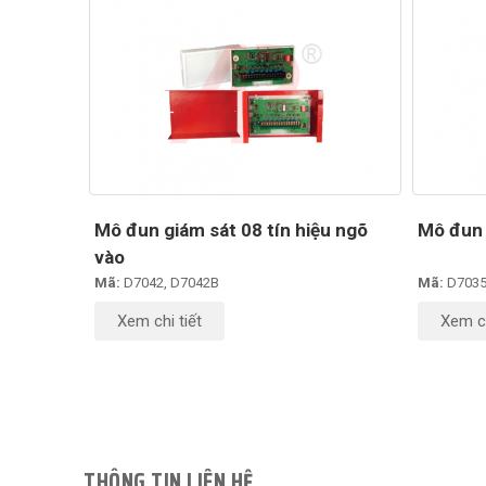
Mô đun giám sát 08 tín hiệu ngõ
Mô đun 
vào
Mã:
D7042, D7042B
Mã:
D7035
Xem chi tiết
Xem ch
THÔNG TIN LIÊN HỆ