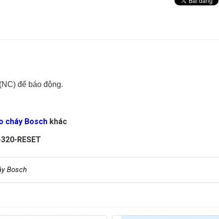
 (NC) để báo động.
áo cháy Bosch
khác
-320-RESET
áy Bosch