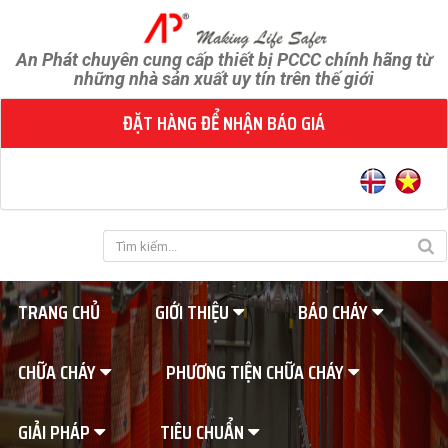
An Phát chuyên cung cấp thiết bị PCCC chính hãng từ
những nhà sản xuất uy tín trên thế giới
ĐẶT HÀNG ĐỂ NHẬN BÁO GIÁ
TRANG CHỦ
GIỚI THIỆU
BÁO CHÁY
CHỮA CHÁY
PHƯƠNG TIỆN CHỮA CHÁY
GIẢI PHÁP
TIÊU CHUẨN