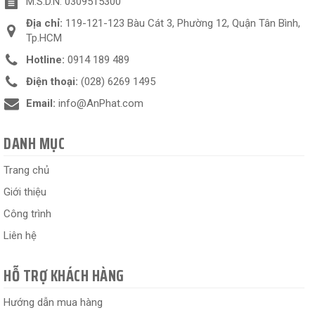
M.S.D.N: 0309515300
Địa chỉ:
119-121-123 Bàu Cát 3, Phường 12, Quận Tân Bình,
Tp.HCM
Hotline:
0914 189 489
Điện thoại:
(028) 6269 1495
Email:
info@AnPhat.com
DANH MỤC
Trang chủ
Giới thiệu
Công trình
Liên hệ
HỖ TRỢ KHÁCH HÀNG
Hướng dẫn mua hàng