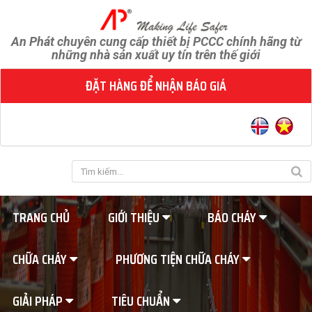
An Phát chuyên cung cấp thiết bị PCCC chính hãng từ
những nhà sản xuất uy tín trên thế giới
ĐẶT HÀNG ĐỂ NHẬN BÁO GIÁ
TRANG CHỦ
GIỚI THIỆU
BÁO CHÁY
CHỮA CHÁY
PHƯƠNG TIỆN CHỮA CHÁY
GIẢI PHÁP
TIÊU CHUẨN