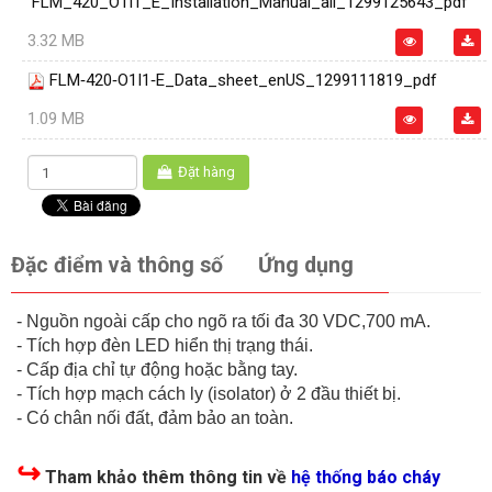
FLM_420_O1I1_E_Installation_Manual_all_1299125643_pdf
3.32 MB
FLM‑420‑O1I1‑E_Data_sheet_enUS_1299111819_pdf
1.09 MB
Đặt hàng
Đặc điểm và thông số
Ứng dụng
- Nguồn ngoài cấp cho ngõ ra tối đa 30 VDC,700 mA.
- Tích hợp đèn LED hiển thị trạng thái.
- Cấp địa chỉ tự động hoặc bằng tay.
- Tích hợp mạch cách ly (isolator) ở 2 đầu thiết bị.
- Có chân nối đất, đảm bảo an toàn.
↪
Tham khảo thêm thông tin về
hệ thống báo cháy