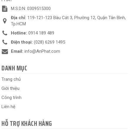
M.S.D.N: 0309515300
Địa chỉ:
119-121-123 Bàu Cát 3, Phường 12, Quận Tân Bình,
Tp.HCM
Hotline:
0914 189 489
Điện thoại:
(028) 6269 1495
Email:
info@AnPhat.com
DANH MỤC
Trang chủ
Giới thiệu
Công trình
Liên hệ
HỖ TRỢ KHÁCH HÀNG