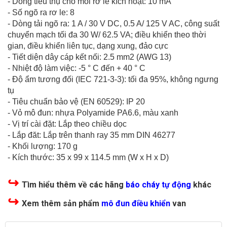
- Dòng tiêu thụ cho mỗi rơ le kích hoạt: 10 mA
- Số ngõ ra rơ le: 8
- Dòng tải ngõ ra: 1 A / 30 V DC, 0.5 A/ 125 V AC, công suất
chuyển mạch tối đa 30 W/ 62.5 VA; điều khiển theo thời
gian, điều khiển liên tục, dạng xung, đảo cực
- Tiết diện dây cáp kết nối: 2.5 mm2 (AWG 13)
- Nhiệt độ làm việc: -5 ° C đến + 40 ° C
- Độ ẩm tương đối (IEC 721-3-3): tối đa 95%, không ngưng
tụ
- Tiêu chuẩn bảo vệ (EN 60529): IP 20
- Vỏ mô đun: nhựa Polyamide PA6.6, màu xanh
- Vị trí cài đặt: Lắp theo chiều dọc
- Lắp đăt: Lắp trên thanh ray 35 mm DIN 46277
- Khối lượng: 170 g
- Kích thước: 35 x 99 x 114.5 mm (W x H x D)
↪
Tìm hiểu thêm về các hãng
báo cháy tự động
khác
↪
Xem thêm sản phẩm
mô đun điều khiển
van