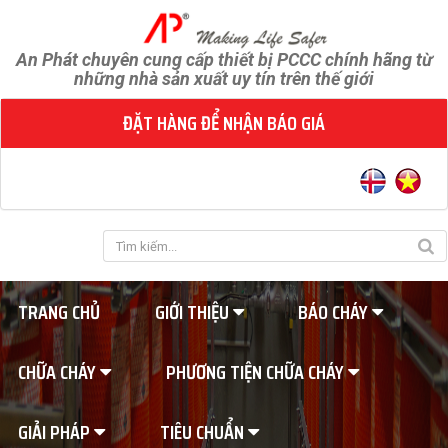
An Phát chuyên cung cấp thiết bị PCCC chính hãng từ
những nhà sản xuất uy tín trên thế giới
ĐẶT HÀNG ĐỂ NHẬN BÁO GIÁ
TRANG CHỦ
GIỚI THIỆU
BÁO CHÁY
CHỮA CHÁY
PHƯƠNG TIỆN CHỮA CHÁY
GIẢI PHÁP
TIÊU CHUẨN