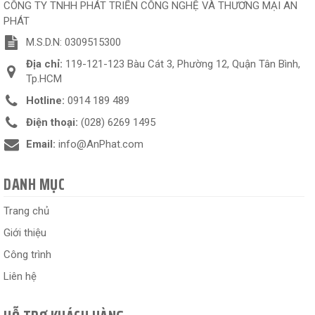
CÔNG TY TNHH PHÁT TRIỂN CÔNG NGHỆ VÀ THƯƠNG MẠI AN
PHÁT
M.S.D.N: 0309515300
Địa chỉ:
119-121-123 Bàu Cát 3, Phường 12, Quận Tân Bình,
Tp.HCM
Hotline:
0914 189 489
Điện thoại:
(028) 6269 1495
Email:
info@AnPhat.com
DANH MỤC
Trang chủ
Giới thiệu
Công trình
Liên hệ