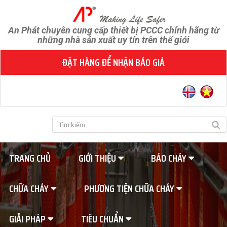
An Phát chuyên cung cấp thiết bị PCCC chính hãng từ
những nhà sản xuất uy tín trên thế giới
ĐẶT HÀNG ĐỂ NHẬN BÁO GIÁ
TRANG CHỦ
GIỚI THIỆU
BÁO CHÁY
CHỮA CHÁY
PHƯƠNG TIỆN CHỮA CHÁY
GIẢI PHÁP
TIÊU CHUẨN