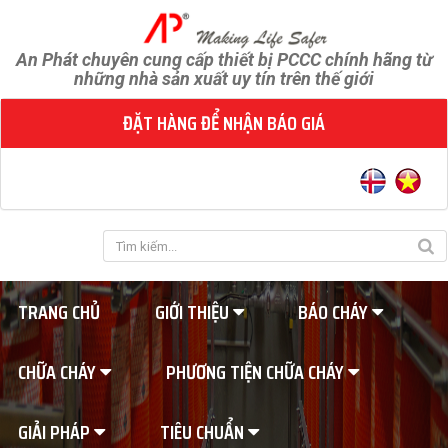
An Phát chuyên cung cấp thiết bị PCCC chính hãng từ
những nhà sản xuất uy tín trên thế giới
ĐẶT HÀNG ĐỂ NHẬN BÁO GIÁ
TRANG CHỦ
GIỚI THIỆU
BÁO CHÁY
CHỮA CHÁY
PHƯƠNG TIỆN CHỮA CHÁY
GIẢI PHÁP
TIÊU CHUẨN