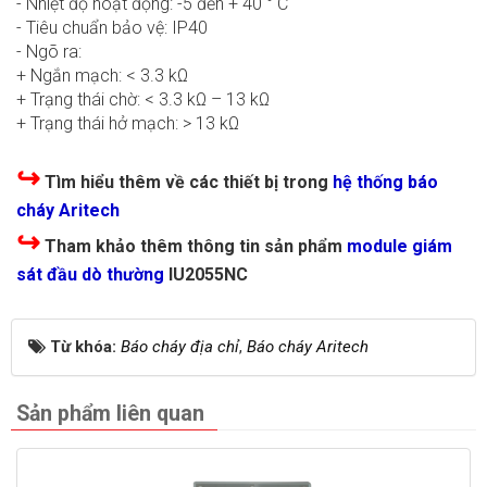
- Nhiệt độ hoạt động: -5 đến + 40 ° C
- Tiêu chuẩn bảo vệ: IP40
- Ngõ ra:
+ Ngắn mạch: < 3.3 kΩ
+ Trạng thái chờ: < 3.3 kΩ – 13 kΩ
+ Trạng thái hở mạch: > 13 kΩ
↪
Tìm hiểu thêm về các thiết bị trong
hệ thống báo
cháy Aritech
↪
Tham khảo thêm thông tin sản phẩm
module giám
sát đầu dò thường
IU2055NC
Từ khóa:
Báo cháy địa chỉ
,
Báo cháy Aritech
Sản phẩm liên quan