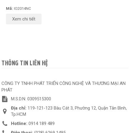
Mã:
IO2014NC
Xem chi tiết
THÔNG TIN LIÊN HỆ
CÔNG TY TNHH PHÁT TRIỂN CÔNG NGHỆ VÀ THƯƠNG MẠI AN
PHÁT
M.S.D.N: 0309515300
Địa chỉ:
119-121-123 Bàu Cát 3, Phường 12, Quận Tân Bình,
Tp.HCM
Hotline:
0914 189 489
Điện thoại:
(028) 6269 1495