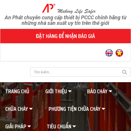
An Phát chuyên cung cấp thiết bị PCCC chính hãng từ
những nhà sản xuất uy tín trên thế giới
ĐẶT HÀNG ĐỂ NHẬN BÁO GIÁ
TRANG CHỦ
GIỚI THIỆU
BÁO CHÁY
CHỮA CHÁY
PHƯƠNG TIỆN CHỮA CHÁY
GIẢI PHÁP
TIÊU CHUẨN