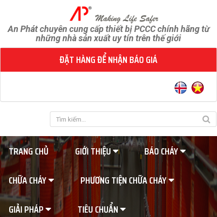
An Phát chuyên cung cấp thiết bị PCCC chính hãng từ
những nhà sản xuất uy tín trên thế giới
ĐẶT HÀNG ĐỂ NHẬN BÁO GIÁ
TRANG CHỦ
GIỚI THIỆU
BÁO CHÁY
CHỮA CHÁY
PHƯƠNG TIỆN CHỮA CHÁY
GIẢI PHÁP
TIÊU CHUẨN