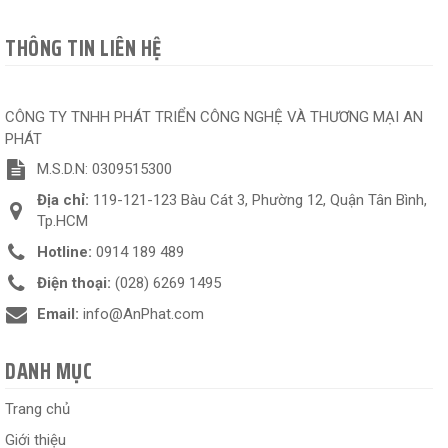
THÔNG TIN LIÊN HỆ
CÔNG TY TNHH PHÁT TRIỂN CÔNG NGHỆ VÀ THƯƠNG MẠI AN
PHÁT
M.S.D.N: 0309515300
Địa chỉ:
119-121-123 Bàu Cát 3, Phường 12, Quận Tân Bình,
Tp.HCM
Hotline:
0914 189 489
Điện thoại:
(028) 6269 1495
Email:
info@AnPhat.com
DANH MỤC
Trang chủ
Giới thiệu