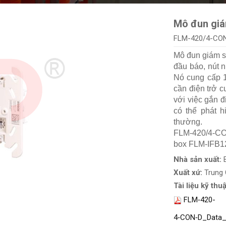
Mô đun giá
FLM-420/4-CO
Mô đun giám 
đầu báo, nút n
Nó cung cấp 1
cần điện trở c
với việc gắn đ
có thể phát h
thường.
FLM-420/4-CON
box FLM-IFB12
Nhà sản xuất:
Xuất xứ:
Trung
Tài liệu kỹ thuậ
FLM‑420-
4‑CON‑D_Data