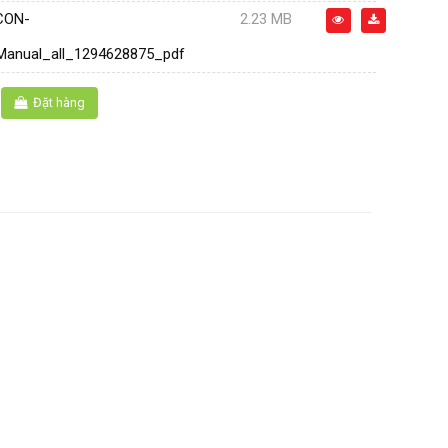
CON-
2.23 MB
_Manual_all_1294628875_pdf
Đặt hàng