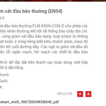
m sát đầu báo thường (EN54)
N-D
sát đầu báo thường FLM‑420/4‑CON-D cho phép các
hấn khẩn thường kết nối hệ thống báo cháy địa chỉ.
 vùng giám sát đầu báo dạng loop (class A) không
uối hoặc 2 vùng riêng biệt kiểu nhánh (stub, class B)
iện trở cuối đường dây. Các ngõ ra giám sát đầu dò
iện lỗi ngắn mạch, hở mạch các thiết bị đầu báo
-D để lắp đặt trên thanh ray hoặc trong một hộp
6-S đặt riêng.
Bosch
 Quốc
t:
386.63 KB
_sheet_enUS_9007200549356043_pdf