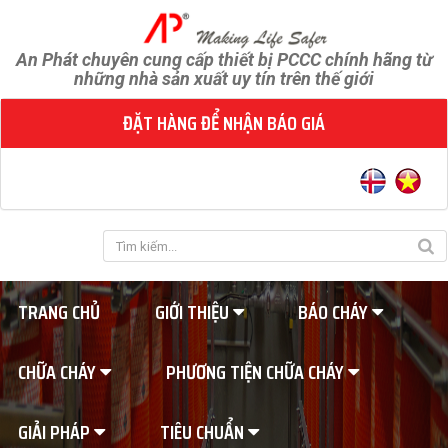
An Phát chuyên cung cấp thiết bị PCCC chính hãng từ
những nhà sản xuất uy tín trên thế giới
ĐẶT HÀNG ĐỂ NHẬN BÁO GIÁ
TRANG CHỦ
GIỚI THIỆU
BÁO CHÁY
CHỮA CHÁY
PHƯƠNG TIỆN CHỮA CHÁY
GIẢI PHÁP
TIÊU CHUẨN